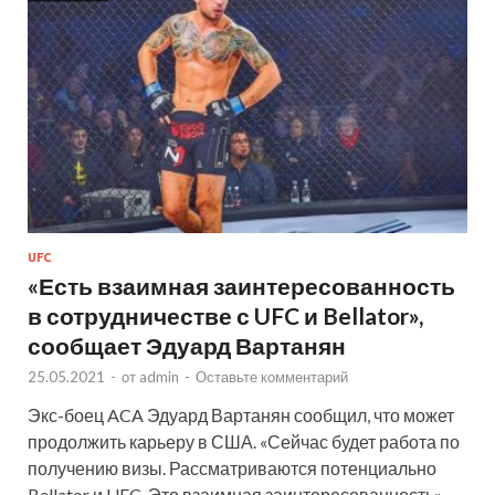
UFC
«Есть взаимная заинтересованность
в сотрудничестве с UFC и Bellator»,
сообщает Эдуард Вартанян
25.05.2021
-
от
admin
-
Оставьте комментарий
Экс-боец ACA Эдуард Вартанян сообщил, что может
продолжить карьеру в США. «Сейчас будет работа по
получению визы. Рассматриваются потенциально
Bellator и UFC. Это взаимная заинтересованность», –