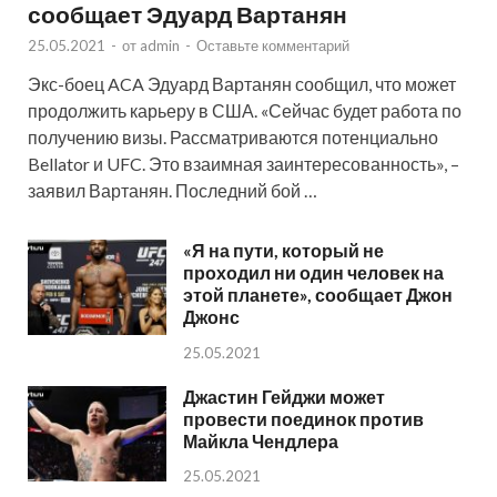
сообщает Эдуард Вартанян
25.05.2021
-
от
admin
-
Оставьте комментарий
Экс-боец ACA Эдуард Вартанян сообщил, что может
продолжить карьеру в США. «Сейчас будет работа по
получению визы. Рассматриваются потенциально
Bellator и UFC. Это взаимная заинтересованность», –
заявил Вартанян. Последний бой …
«Я на пути, который не
проходил ни один человек на
этой планете», сообщает Джон
Джонс
25.05.2021
Джастин Гейджи может
провести поединок против
Майкла Чендлера
25.05.2021