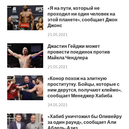
«Я на пути, который не
проходил ни один человек на
этой планете», сообщает Джон
Джонс
25.05.2021
Джастин Гейджи может
провести поединок против
Майкла Чендлера
25.05.2021
«Конор похож на элитную
проститутку. Бойцы, которые с
ним дерутся, получают клеймо»,
сообщает Менеджер Хабиба
24.05.2021
«Хабиб уничтожил бы Оливейру
за один раунд», сообщает Али
Абдель-Азиз