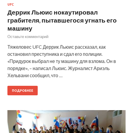
UFC
Деррик Льюис нокаутировал
грабителя, пытавшегося угнать его
машину
Оставьте комментарий
Тяжеловес UFC Деррик Льюис рассказал, как
остановил преступника и сдал его полиции.
«Придурок выбрал не ту машину для взлома. Он в
порядке», – написал Льюис. Журналист Ариэль
Хельвани сообщил, что …
ПОДРОБНЕЕ