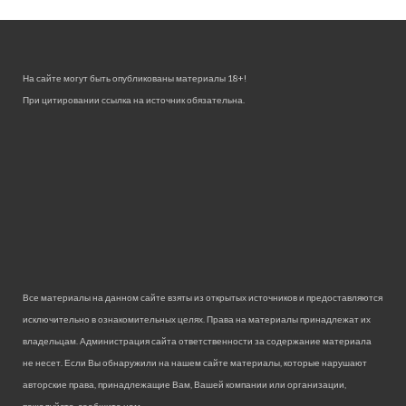
На сайте могут быть опубликованы материалы 18+!
При цитировании ссылка на источник обязательна.
Все материалы на данном сайте взяты из открытых источников и предоставляются
исключительно в ознакомительных целях. Права на материалы принадлежат их
владельцам. Администрация сайта ответственности за содержание материала
не несет. Если Вы обнаружили на нашем сайте материалы, которые нарушают
авторские права, принадлежащие Вам, Вашей компании или организации,
пожалуйста, сообщите нам.