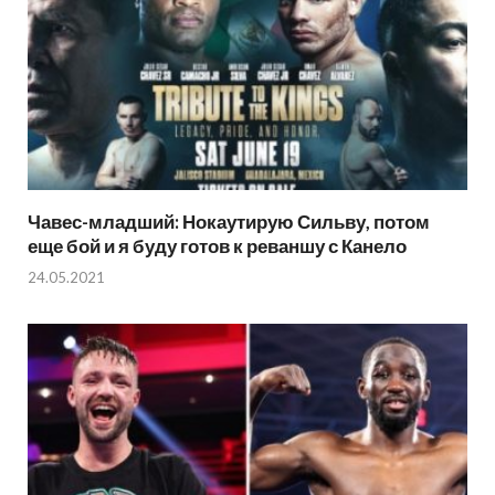
Чавес-младший: Нокаутирую Сильву, потом
еще бой и я буду готов к реваншу с Канело
24.05.2021