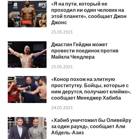
«Я на пути, который не
проходил ни один человек на
этой планете», сообщает Джон
Джонс
25.05.2021
Джастин Гейджи может
провести поединок против
Майкла Чендлера
25.05.2021
«Конор похож на элитную
проститутку. Бойцы, которые с
ним дерутся, получают клеймо»,
сообщает Менеджер Хабиба
24.05.2021
«Хабиб уничтожил бы Оливейру
за один раунд», сообщает Али
Абдель-Азиз