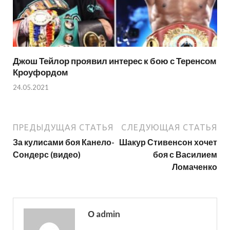
Джош Тейлор проявил интерес к бою с Теренсом
Кроуфордом
24.05.2021
ПРЕДЫДУЩАЯ СТАТЬЯ
СЛЕДУЮЩАЯ СТАТЬЯ
За кулисами боя Канело-
Шакур Стивенсон хочет
Сондерс (видео)
боя с Василием
Ломаченко
О admin