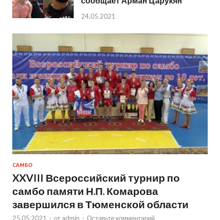
сообщает Арман Царукян
24.05.2021
САМБО
XXVIII Всероссийский турнир по
самбо памяти Н.П. Комарова
завершился в Тюменской области
25.05.2021
-
от
admin
-
Оставьте комментарий