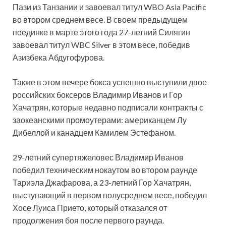
Пази из Танзании и завоевал титул WBO Asia Pacific
во втором среднем весе. В своем предыдущем
поединке в марте
этого года 27-летний Силягин
завоевал титул WBC Silver в этом весе, победив
Азизбека Абдугофурова.
Также в этом вечере бокса успешно выступили двое
российских боксеров Владимир Иванов и Гор
Хачатрян, которые недавно подписали контракты с
заокеанскими промоутерами: американцем Лу
Дибеллой и канадцем Камилем Эстефаном.
29-летний супертяжеловес Владимир Иванов
победил техническим нокаутом во втором раунде
Тариэла Джафарова, а 23-летний Гор Хачатрян,
выступающий в первом полусреднем весе, победил
Хосе Луиса Прието, который отказался от
продолжения боя после первого раунда.