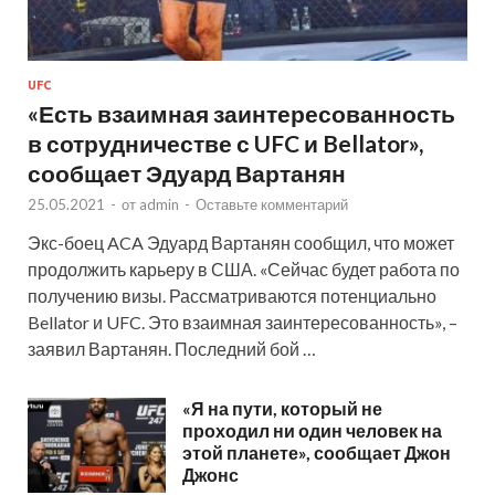
UFC
«Есть взаимная заинтересованность
в сотрудничестве с UFC и Bellator»,
сообщает Эдуард Вартанян
25.05.2021
-
от
admin
-
Оставьте комментарий
Экс-боец ACA Эдуард Вартанян сообщил, что может
продолжить карьеру в США. «Сейчас будет работа по
получению визы. Рассматриваются потенциально
Bellator и UFC. Это взаимная заинтересованность», –
заявил Вартанян. Последний бой …
«Я на пути, который не
проходил ни один человек на
этой планете», сообщает Джон
Джонс