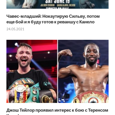
Чавес-младший: Нокаутирую Сильву, потом
еще бой и я буду готов к реваншу с Канело
24.05.2021
Джош Тейлор проявил интерес к бою с Теренсом