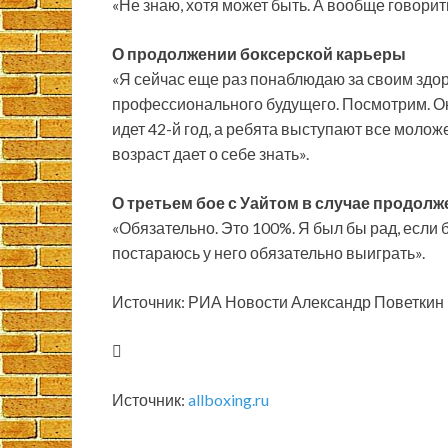
«Не знаю, хотя может быть. А вообще говорит
О продолжении боксерской карьеры
«Я сейчас еще раз понаблюдаю за своим здор
профессионального будущего. Посмотрим. Око
идет 42-й год, а ребята выступают все молож
возраст дает о себе знать».
О третьем бое с Уайтом в случае продол
«Обязательно. Это 100%. Я был бы рад, если б
постараюсь у него обязательно выиграть».
Источник: РИА Новости Александр Поветкин
Источник:
allboxing.ru