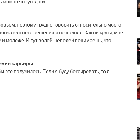
ь можно что угодно».
овьем, поэтому трудно говорить относительно моего
нчательного решения я не принял. Как ни крути, мне
е и моложе. И тут волей-неволей понимаешь, что
жения карьеры
ы это получилось. Если я буду боксировать, то я