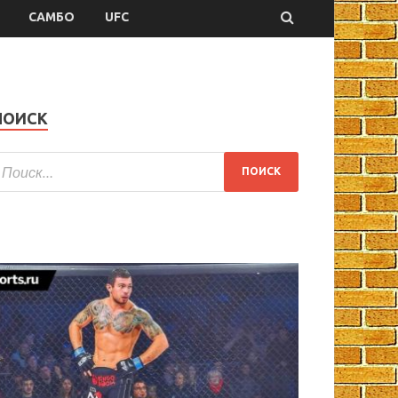
САМБО
UFC
ПОИСК