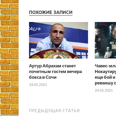
ПОХОЖИЕ ЗАПИСИ
Артур Абрахам станет
Чавес-мл
почетным гостем вечера
Нокаутир
бокса в Сочи
еще бой и 
реваншу с
24.05.2021
24.05.2021
ПРЕДЫДУЩАЯ СТАТЬЯ