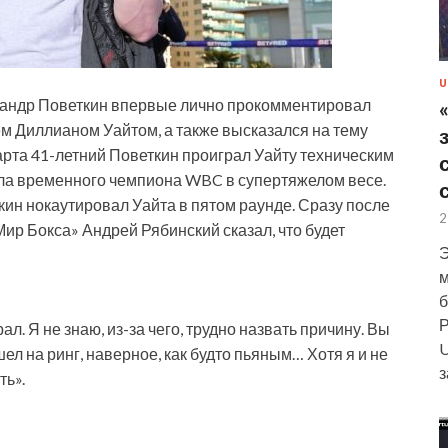
U
сандр Поветкин впервые лично прокомментировал
м Диллианом Уайтом, а также высказался на тему
арта 41-летний Поветкин проиграл Уайту техническим
ула временного чемпиона WBC в супертяжелом весе.
кин нокаутировал Уайта в пятом раунде. Сразу после
2
ир Бокса» Андрей Рябинский сказал, что будет
Э
м
б
Р
л. Я не знаю, из-за чего, трудно назвать причину. Вы
U
ел на ринг, наверное, как будто пьяным… Хотя я и не
з
ть».