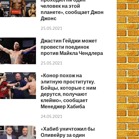
человек на этой
планете», сообщает Джон
Джонс
25.05.2021
Джастин Гейджи может
провести поединок
против Майкла Чендлера
25.05.2021
«Конор похож на
элитную проститутку.
Бойцы, которые с ним
дерутся, получают
клеймо», сообщает
Менеджер Хабиба
24.05.2021
«Хабиб уничтожил бы
Оливейру за один