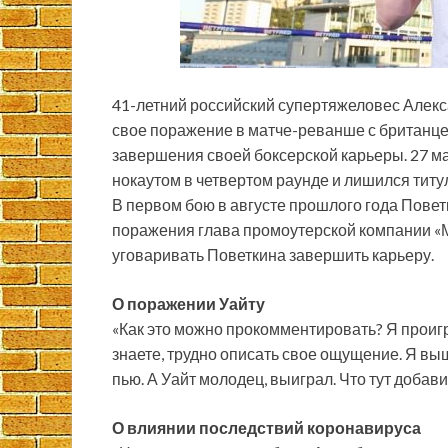
41-летний российский супертяжеловес Алек
свое поражение в матче-реванше с британце
завершения своей боксерской карьеры. 27 м
нокаутом в четвертом раунде и лишился тит
В первом бою в августе прошлого года Повет
поражения глава промоутерской компании «М
уговаривать Поветкина завершить карьеру.
О поражении Уайту
«Как это можно прокомментировать? Я проигра
знаете, трудно описать свое ощущение. Я выш
пью. А Уайт молодец, выиграл. Что тут добави
О влиянии последствий коронавируса