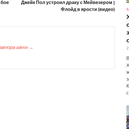
 бое
Джейк Пол устроил драку с Мейвезером |
Флойд в ярости (видео)
С
автора admin →
2
В
X
ж
з
К
с