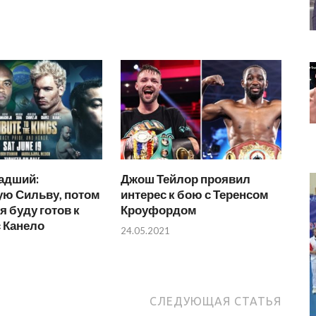
адший:
Джош Тейлор проявил
ую Сильву, потом
интерес к бою с Теренсом
я буду готов к
Кроуфордом
 Канело
24.05.2021
СЛЕДУЮЩАЯ СТАТЬЯ