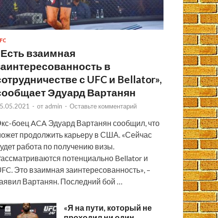
FC
«Есть взаимная
заинтересованность в
сотрудничестве с UFC и Bellator»,
сообщает Эдуард Вартанян
5.05.2021
-
от
admin
-
Оставьте комментарий
кс-боец ACA Эдуард Вартанян сообщил, что
ожет продолжить карьеру в США. «Сейчас
удет работа по получению визы.
ассматриваются потенциально Bellator и
FC. Это взаимная заинтересованность», –
аявил Вартанян. Последний бой …
«Я на пути, который не
проходил ни один