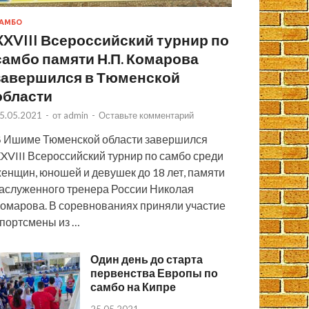
АМБО
XXVIII Всероссийский турнир по
самбо памяти Н.П. Комарова
завершился в Тюменской
области
5.05.2021
-
от
admin
-
Оставьте комментарий
 Ишиме Тюменской области завершился
XVIII Всероссийский турнир по самбо среди
енщин, юношей и девушек до 18 лет, памяти
аслуженного тренера России Николая
омарова. В соревнованиях приняли участие
портсмены из …
Один день до старта
первенства Европы по
самбо на Кипре