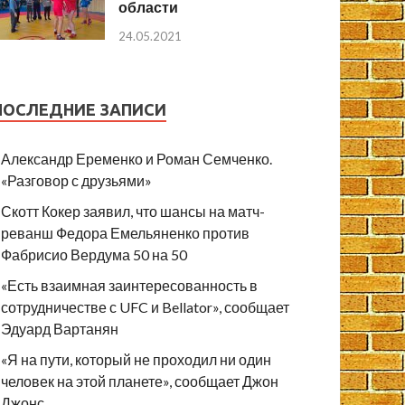
области
24.05.2021
ПОСЛЕДНИЕ ЗАПИСИ
Александр Еременко и Роман Семченко.
«Разговор с друзьями»
Скотт Кокер заявил, что шансы на матч-
реванш Федора Емельяненко против
Фабрисио Вердума 50 на 50
«Есть взаимная заинтересованность в
сотрудничестве с UFC и Bellator», сообщает
Эдуард Вартанян
«Я на пути, который не проходил ни один
человек на этой планете», сообщает Джон
Джонс