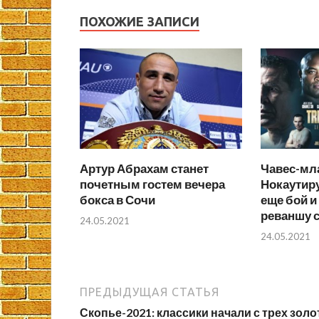
ПОХОЖИЕ ЗАПИСИ
Артур Абрахам станет
Чавес-мл
почетным гостем вечера
Нокаутир
бокса в Сочи
еще бой и 
реваншу с
24.05.2021
24.05.2021
ПРЕДЫДУЩАЯ СТАТЬЯ
Скопье-2021: классики начали с трех зол