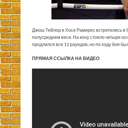
Джош Тейлор и Хосе Рамирес встретились в 
полусреднем весе. На кону стояло четыре ос
продлился все 12 раундов, но по ходу боя б
ПРЯМАЯ ССЫЛКА
НА ВИДЕО