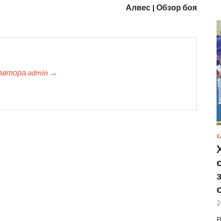
Алвес | Обзор боя
автора admin →
С
2
В