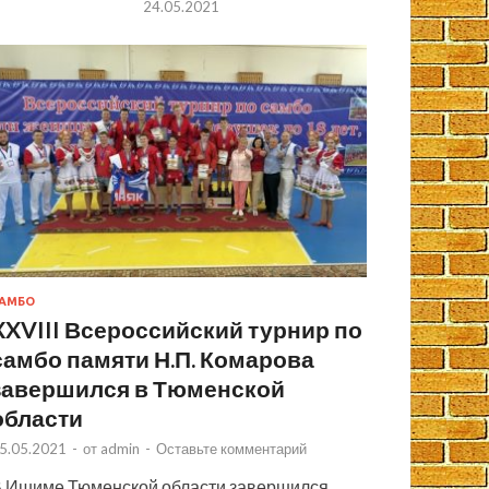
24.05.2021
АМБО
XXVIII Всероссийский турнир по
самбо памяти Н.П. Комарова
завершился в Тюменской
области
5.05.2021
-
от
admin
-
Оставьте комментарий
 Ишиме Тюменской области завершился