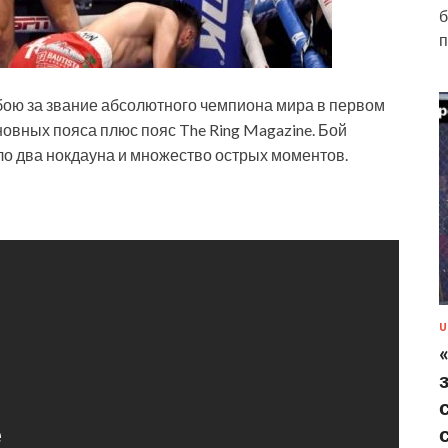
б
п
бою за звание абсолютного чемпиона мира в первом
новных пояса плюс пояс The Ring Magazine. Бой
ыло два нокдауна и множество острых моментов.
U