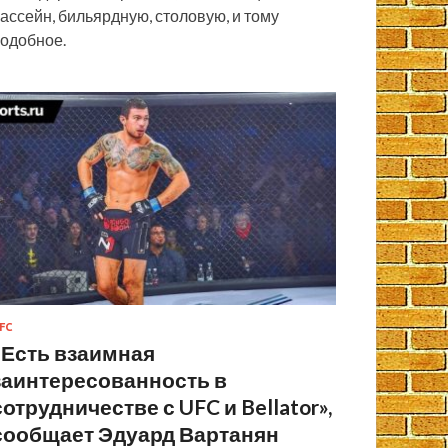
ассейн, бильярдную, столовую, и тому
одобное.
FC
«Есть взаимная
заинтересованность в
сотрудничестве с UFC и Bellator»,
сообщает Эдуард Вартанян