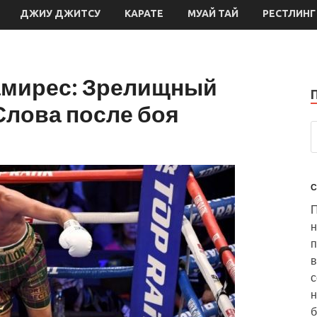
ДЖИУ ДЖИТСУ
КАРАТЕ
МУАЙ ТАЙ
РЕСТЛИНГ
амирес: Зрелищный
 Слова после боя
С
П
н
п
в
н
б