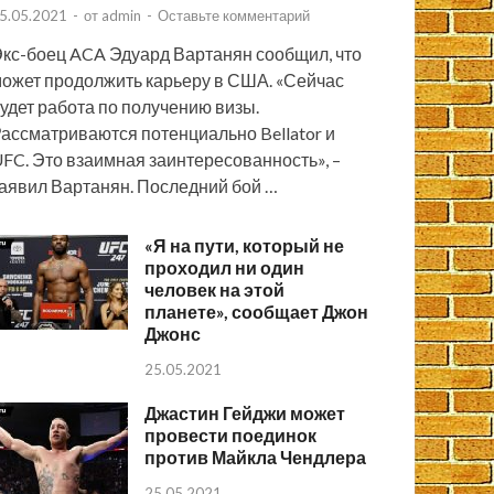
5.05.2021
-
от
admin
-
Оставьте комментарий
кс-боец ACA Эдуард Вартанян сообщил, что
ожет продолжить карьеру в США. «Сейчас
удет работа по получению визы.
ассматриваются потенциально Bellator и
FC. Это взаимная заинтересованность», –
аявил Вартанян. Последний бой …
«Я на пути, который не
проходил ни один
человек на этой
планете», сообщает Джон
Джонс
25.05.2021
Джастин Гейджи может
провести поединок
против Майкла Чендлера
25.05.2021