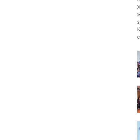
X
ж
з
К
с