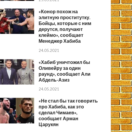
«Конор похож на
элитную проститутку.
Бойцы, которые с ним
дерутся, получают
клеймо», сообщает
Менеджер Хабиба
24.05.2021
«Хабиб уничтожил бы
Оливейру за один
раунд», сообщает Али
Абдель-Азиз
24.05.2021
«Не стал бы так говорить
про Хабиба, как это
сделал Чимаев»,
сообщает Арман
Царукян