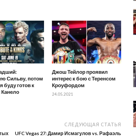
адший:
Джош Тейлор проявил
ую Сильву, потом
интерес к бою с Теренсом
я буду готов к
Кроуфордом
 Канело
24.05.2021
СЛЕДУЮЩАЯ СТАТЬЯ
отых
UFC Vegas 27: Дамир Исмагулов vs. Рафаэль