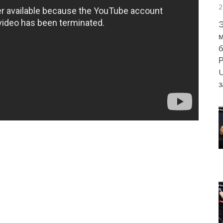
2
Э
м
б
Р
U
з