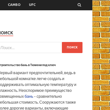
САМБО
UFC
ПОИСК
троительство бань в Тюмени под ключ
ервый вариант предпочтительней, ведь в
ебольшой комнатке легче создать и
оддерживать оптимальную температуру и
лажность. Неоспоримое преимущество
совмещенных
бань
– сравнительно
ебольшая стоимость. Сооружаются также
олее дорогие варианты, включающие