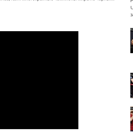
Р
U
з