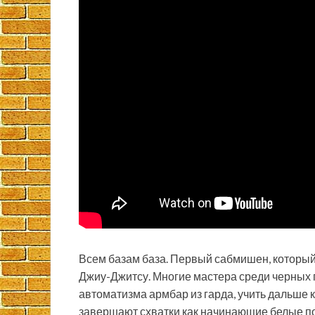
Всем базам база. Первый сабмишен, который
Джиу-Джитсу. Многие мастера среди черных п
автоматизма армбар из гарда, учить дальше 
завершают схватки как начинающие белые по