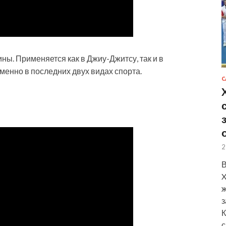
. Применяется как в Джиу-Джитсу, так и в
менно в последних двух видах спорта.
С
2
В
X
ж
з
К
с