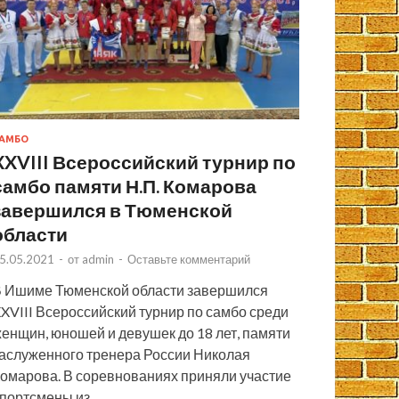
АМБО
XXVIII Всероссийский турнир по
самбо памяти Н.П. Комарова
завершился в Тюменской
области
5.05.2021
-
от
admin
-
Оставьте комментарий
 Ишиме Тюменской области завершился
XVIII Всероссийский турнир по самбо среди
енщин, юношей и девушек до 18 лет, памяти
аслуженного тренера России Николая
омарова. В соревнованиях приняли участие
портсмены из …