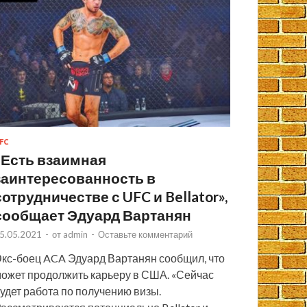
FC
«Есть взаимная
заинтересованность в
сотрудничестве с UFC и Bellator»,
сообщает Эдуард Вартанян
5.05.2021
-
от
admin
-
Оставьте комментарий
кс-боец ACA Эдуард Вартанян сообщил, что
ожет продолжить карьеру в США. «Сейчас
удет работа по получению визы.