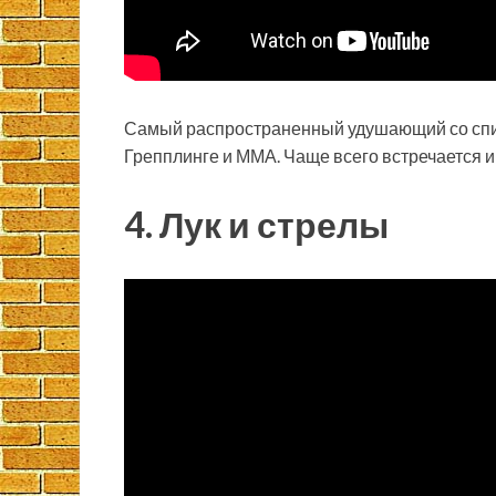
Самый распространенный удушающий со спины
Грепплинге и ММА. Чаще всего встречается и
4. Лук и стрелы