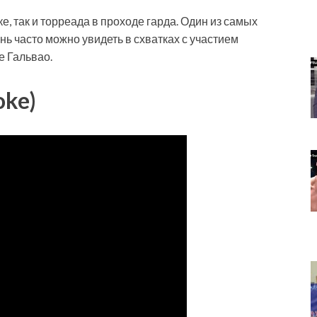
е, так и торреада в проходе гарда. Один из самых
ь часто можно увидеть в схватках с участием
 Гальвао.
oke)