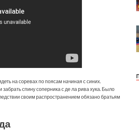
еть на соревах по поясам начиная с синих.
забрать спину соперника с де ла рива хука. Было
следствии своим распространением обязано братьям
рда