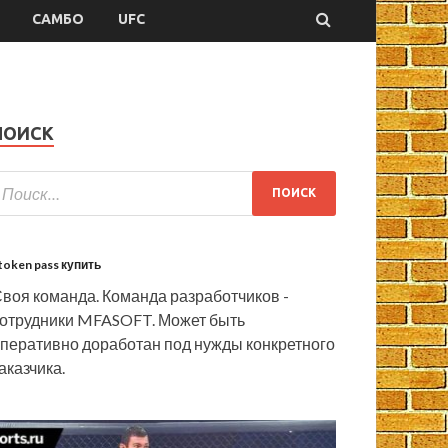
САМБО
UFC
ПОИСК
token pass купить
воя команда. Команда разработчиков -
отрудники MFASOFT. Может быть
перативно доработан под нужды конкретного
аказчика.