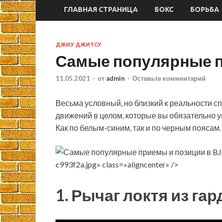
ГЛАВНАЯ СТРАНИЦА
БОКС
БОРЬБА
ДЖИУ ДЖИТСУ
Самые популярные п
11.05.2021
-
от
admin
-
Оставьте комментарий
Весьма условный, но близкий к реальности с
движений в целом, которые вы обязательно 
Как по белым-синим, так и по черным поясам
c993f2a.jpg» class=»aligncenter» />
1. Рычаг локтя из гар