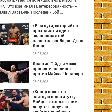
ассматриваются потенциально Bellator и
FC. Это взаимная заинтересованность», –
аявил Вартанян. Последний бой …
«Я на пути, который не
проходил ни один
человек на этой
планете», сообщает Джон
Джонс
25.05.2021
Джастин Гейджи может
провести поединок
против Майкла Чендлера
25.05.2021
«Конор похож на
элитную проститутку.
Бойцы, которые с ним
дерутся, получают
клеймо», сообщает