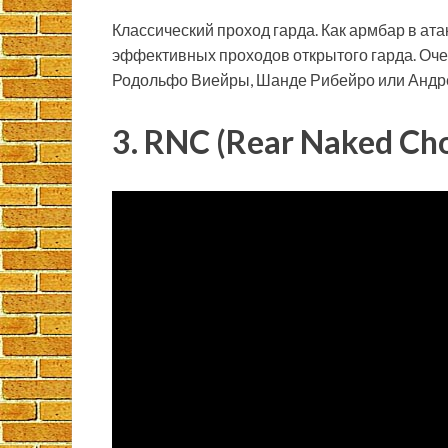
Классический проход гарда. Как армбар в атак
эффективных проходов открытого гарда. Очен
Родольфо Виейры, Шанде Рибейро или Андре
3. RNC (Rear Naked Ch