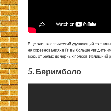
Еще один классический удушающий со спины
на соревнованиях в Ги вы больше увидите им
всех: от белых до черных поясов. Излишний 
5. Беримболо