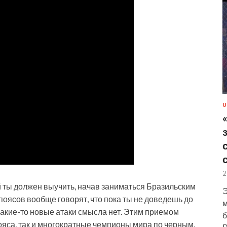
U
2
 ты должен выучить, начав заниматься Бразильским
Э
оясов вообще говорят, что пока ты не доведешь до
м
какие-то новые атаки смысла нет. Этим приемом
б
яса, так и многократные чемпионы мира по черным.