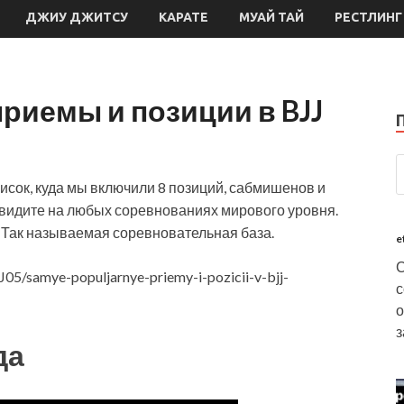
ДЖИУ ДЖИТСУ
КАРАТЕ
МУАЙ ТАЙ
РЕСТЛИНГ
риемы и позиции в BJJ
писок, куда мы включили 8 позиций, сабмишенов и
увидите на любых соревнованиях мирового уровня.
. Так называемая соревновательная база.
e
С
05/samye-populjarnye-priemy-i-pozicii-v-bjj-
с
о
з
да