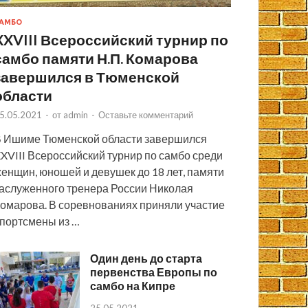
АМБО
XXVIII Всероссийский турнир по
самбо памяти Н.П. Комарова
завершился в Тюменской
области
5.05.2021
-
от
admin
-
Оставьте комментарий
 Ишиме Тюменской области завершился
XVIII Всероссийский турнир по самбо среди
енщин, юношей и девушек до 18 лет, памяти
аслуженного тренера России Николая
омарова. В соревнованиях приняли участие
портсмены из …
Один день до старта
первенства Европы по
самбо на Кипре