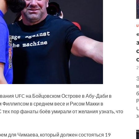
U
2
Э
м
б
вания UFC на Бойцовском Острове в Абу-Даби в
Р
м
Филлипсом в среднем весе и Рисом Макки в
U
 тех пор фанаты боёв умирали от желания узнать, что
з
оем для Чимаева, который должен состояться 19