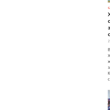
С
2
В
X
ж
з
К
с