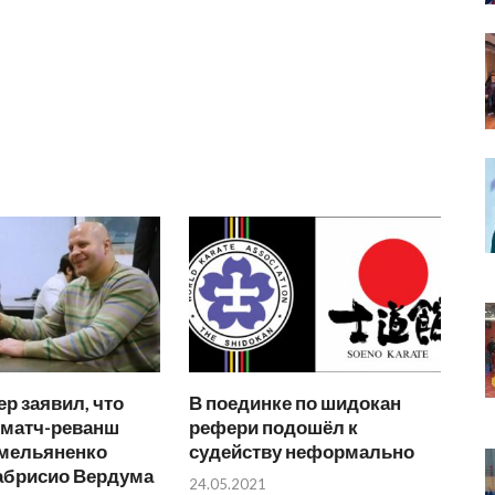
ер заявил, что
В поединке по шидокан
 матч-реванш
рефери подошёл к
мельяненко
судейству неформально
абрисио Вердума
24.05.2021