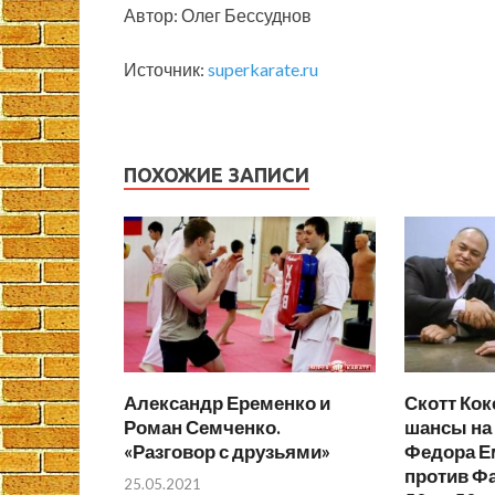
Автор: Олег Бессуднов
Источник:
superkarate.ru
ПОХОЖИЕ ЗАПИСИ
Александр Еременко и
Скотт Кок
Роман Семченко.
шансы на
«Разговор с друзьями»
Федора Е
против Ф
25.05.2021