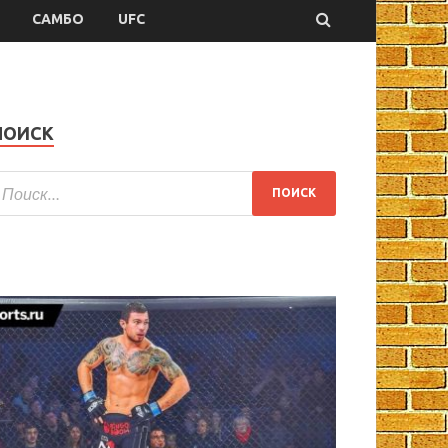
САМБО
UFC
ПОИСК