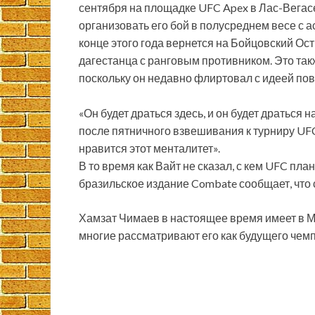
сентября на площадке UFC Apex в Лас-Вегасе
организовать его бой в полусреднем весе с 
конце этого года вернется на Бойцовский Ос
дагестанца с ранговым противником. Это так
поскольку он недавно флиртовал с идеей пов
«Он будет драться здесь, и он будет драться
после пятничного взвешивания к турниру UFC 
нравится этот менталитет».
В то время как Вайт не сказал, с кем UFC пл
бразильское издание Combate сообщает, чт
Хамзат Чимаев в настоящее время имеет в 
многие рассматривают его как будущего чемпи