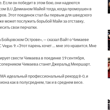
. Если он победит в этом бою, они надеются
асом BJJ Демианом Майей тогда, когда промоушен в
тров. Этот поединок стал бы первым для шведского
же может послужить борьбой Майи за отставку,
есить свои перчатки.
 на Бойцовском Острове», — сказал Вайт о Чимаеве
Vegas 9. «Этот парень хочет … мне это нравится. Мне
анирует свести Чимаева в поединке 19 сентября,
о соперником Чимаева станет Джеральд Меершарт.
ММА идеальный профессиональный рекорд 8-0, и
она как в полусреднем, так и в среднем весе.