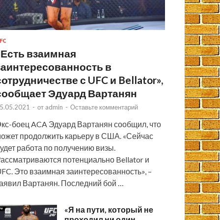
FC
«Есть взаимная
заинтересованность в
сотрудничестве с UFC и Bellator»,
сообщает Эдуард Вартанян
5.05.2021
-
от
admin
-
Оставьте комментарий
кс-боец ACA Эдуард Вартанян сообщил, что
ожет продолжить карьеру в США. «Сейчас
удет работа по получению визы.
ассматриваются потенциально Bellator и
FC. Это взаимная заинтересованность», –
аявил Вартанян. Последний бой …
«Я на пути, который не
проходил ни один