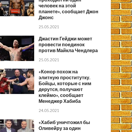
человек на этой
планете», сообщает Джон
Джонс
25.05.2021
Джастин Гейджи может
провести поединок
против Майкла Чендлера
25.05.2021
«Конор похож на
элитную проститутку.
Бойцы, которые с ним
дерутся, получают
клеймо», сообщает
Менеджер Хабиба
24.05.2021
«Хабиб уничтожил бы
Оливейру за один