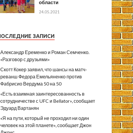
области
24.05.2021
ПОСЛЕДНИЕ ЗАПИСИ
Александр Еременко и Роман Семченко.
«Разговор с друзьями»
Скотт Кокер заявил, что шансы на матч-
реванш Федора Емельяненко против
Фабрисио Вердума 50 на 50
«Есть взаимная заинтересованность в
сотрудничестве с UFC и Bellator», сообщает
Эдуард Вартанян
«Я на пути, который не проходил ни один
человек на этой планете», сообщает Джон
Джонс