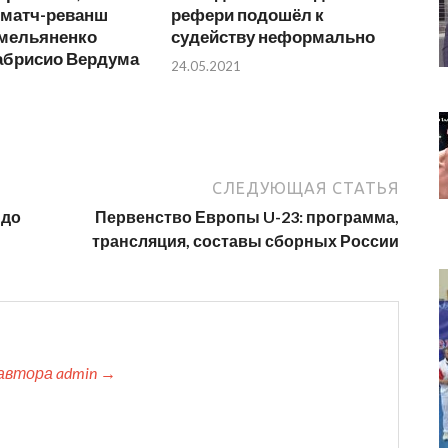
 матч-реванш
рефери подошёл к
мельяненко
судейству неформально
абрисио Вердума
24.05.2021
СЛЕДУЮЩАЯ СТАТЬЯ
 до
Первенство Европы U-23: программа,
трансляция, составы сборных России
автора admin →