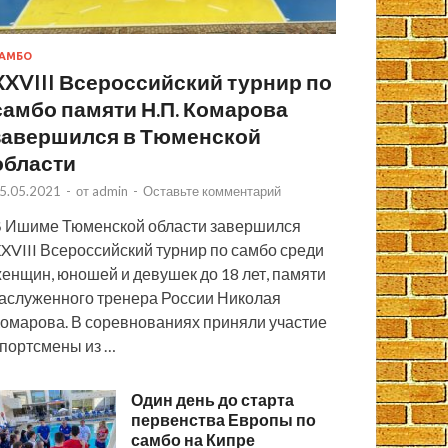
АМБО
XXVIII Всероссийский турнир по
самбо памяти Н.П. Комарова
завершился в Тюменской
области
5.05.2021
-
от
admin
-
Оставьте комментарий
 Ишиме Тюменской области завершился
XVIII Всероссийский турнир по самбо среди
енщин, юношей и девушек до 18 лет, памяти
аслуженного тренера России Николая
омарова. В соревнованиях приняли участие
портсмены из …
Один день до старта
первенства Европы по
самбо на Кипре