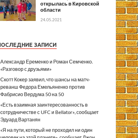
открылась в Кировской
области
24.05.2021
ПОСЛЕДНИЕ ЗАПИСИ
Александр Еременко и Роман Семченко.
«Разговор с друзьями»
Скотт Кокер заявил, что шансы на матч-
реванш Федора Емельяненко против
Фабрисио Вердума 50 на 50
«Есть взаимная заинтересованность в
сотрудничестве с UFC и Bellator», сообщает
Эдуард Вартанян
«Я на пути, который не проходил ни один
человек на этой планете», сообщает Джон