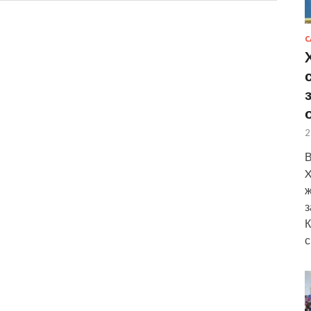
С
2
В
X
ж
з
К
с