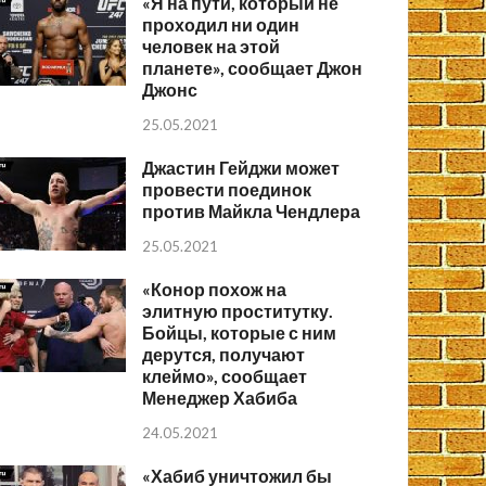
«Я на пути, который не
проходил ни один
человек на этой
планете», сообщает Джон
Джонс
25.05.2021
Джастин Гейджи может
провести поединок
против Майкла Чендлера
25.05.2021
«Конор похож на
элитную проститутку.
Бойцы, которые с ним
дерутся, получают
клеймо», сообщает
Менеджер Хабиба
24.05.2021
«Хабиб уничтожил бы