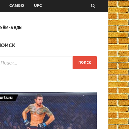
САМБО
UFC
ъёмка еды
ПОИСК