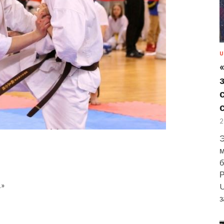
U
2
Э
м
б
Р
1»
U
з