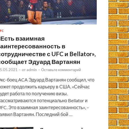
FC
«Есть взаимная
заинтересованность в
сотрудничестве с UFC и Bellator»,
сообщает Эдуард Вартанян
5.05.2021
-
от
admin
-
Оставьте комментарий
кс-боец ACA Эдуард Вартанян сообщил, что
ожет продолжить карьеру в США. «Сейчас
удет работа по получению визы.
ассматриваются потенциально Bellator и
FC. Это взаимная заинтересованность», –
аявил Вартанян. Последний бой …