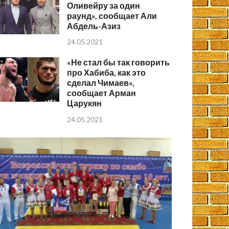
Оливейру за один
раунд», сообщает Али
Абдель-Азиз
24.05.2021
«Не стал бы так говорить
про Хабиба, как это
сделал Чимаев»,
сообщает Арман
Царукян
24.05.2021