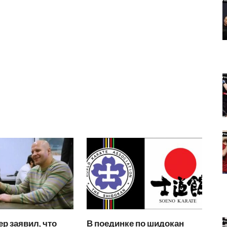
ер заявил, что
В поединке по шидокан