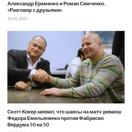
Александр Еременко и Роман Семченко.
«Разговор с друзьями»
25.05.2021
Скотт Кокер заявил, что шансы на матч-реванш
Федора Емельяненко против Фабрисио
Вердума 50 на 50