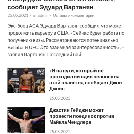
сообщает Эдуард Вартанян
25.05.2021
-
от
admin
-
Оставьте комментарий
Экс-боец ACA Эдуард Вартанян сообщил, что может
продолжить карьеру в США. «Сейчас будет работа по
получению визы. Рассматриваются потенциально
Bellator и UFC. Это взаимная заинтересованность», –
заявил Вартанян. Последний бой …
«Я на пути, который не
проходил ни один человек на
этой планете», сообщает Джон
Джонс
25.05.2021
Джастин Гейджи может
провести поединок против
Майкла Чендлера
25.05.2021