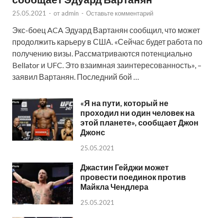
25.05.2021
-
от
admin
-
Оставьте комментарий
Экс-боец ACA Эдуард Вартанян сообщил, что может
продолжить карьеру в США. «Сейчас будет работа по
получению визы. Рассматриваются потенциально
Bellator и UFC. Это взаимная заинтересованность», –
заявил Вартанян. Последний бой …
«Я на пути, который не
проходил ни один человек на
этой планете», сообщает Джон
Джонс
25.05.2021
Джастин Гейджи может
провести поединок против
Майкла Чендлера
25.05.2021