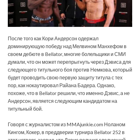
После того как Кори Андерсон одержал
доминирующую победу над Мелвином Манхефом в
своем дебюте в Bellator, многие болельщики и СМИ
думали, что он может перепрыгнуть через Дэвиса для
следующего титульного боя против Немкова, который
будет проводить свою первую защиту титула с тех
пор, как нокаутировал Райана Бадера. Однако,
похоже, что в Bellator решили, что именно Дэвис, а не
Андерсон, является следующим кандидатом на
титульный бой.
Говоря с журналистом из MMAjunkie.com Ноланом
Кингом, Кокер, в преддверии турнира Bellator 252 в
этот четверг, заявил, что Дэвис получит следующий