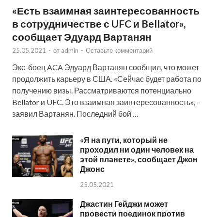
«Есть взаимная заинтересованность
в сотрудничестве с UFC и Bellator»,
сообщает Эдуард Вартанян
25.05.2021
-
от
admin
-
Оставьте комментарий
Экс-боец ACA Эдуард Вартанян сообщил, что может
продолжить карьеру в США. «Сейчас будет работа по
получению визы. Рассматриваются потенциально
Bellator и UFC. Это взаимная заинтересованность», –
заявил Вартанян. Последний бой …
«Я на пути, который не
проходил ни один человек на
этой планете», сообщает Джон
Джонс
25.05.2021
Джастин Гейджи может
провести поединок против