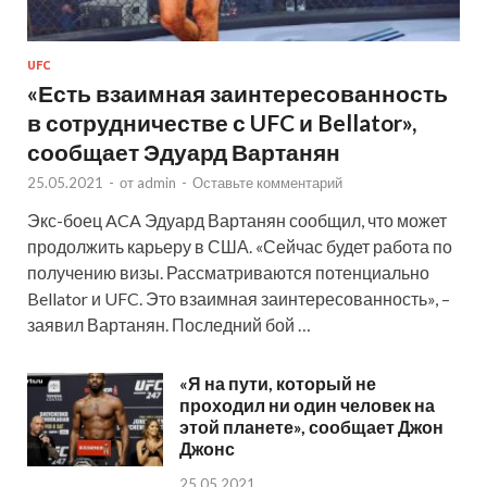
UFC
«Есть взаимная заинтересованность
в сотрудничестве с UFC и Bellator»,
сообщает Эдуард Вартанян
25.05.2021
-
от
admin
-
Оставьте комментарий
Экс-боец ACA Эдуард Вартанян сообщил, что может
продолжить карьеру в США. «Сейчас будет работа по
получению визы. Рассматриваются потенциально
Bellator и UFC. Это взаимная заинтересованность», –
заявил Вартанян. Последний бой …
«Я на пути, который не
проходил ни один человек на
этой планете», сообщает Джон
Джонс
25.05.2021