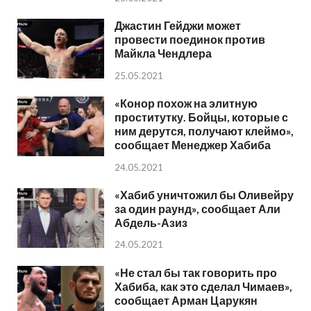
Джастин Гейджи может
провести поединок против
Майкла Чендлера
25.05.2021
«Конор похож на элитную
проститутку. Бойцы, которые с
ним дерутся, получают клеймо»,
сообщает Менеджер Хабиба
24.05.2021
«Хабиб уничтожил бы Оливейру
за один раунд», сообщает Али
Абдель-Азиз
24.05.2021
«Не стал бы так говорить про
Хабиба, как это сделал Чимаев»,
сообщает Арман Царукян