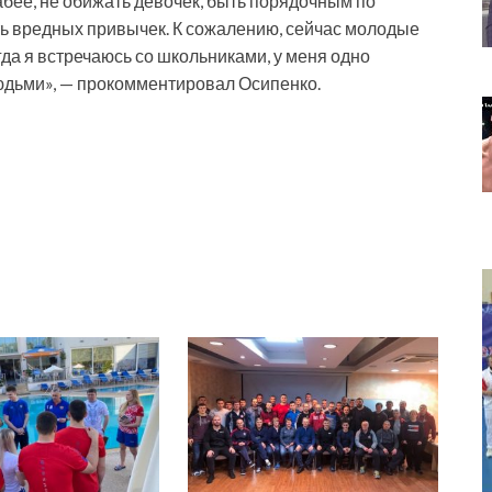
абее, не обижать девочек, быть порядочным по
ь вредных привычек. К сожалению, сейчас молодые
да я встречаюсь со школьниками, у меня одно
юдьми», — прокомментировал Осипенко.