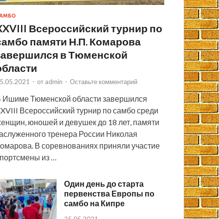
АМБО
XXVIII Всероссийский турнир по
самбо памяти Н.П. Комарова
завершился в Тюменской
области
5.05.2021
-
от
admin
-
Оставьте комментарий
 Ишиме Тюменской области завершился
XVIII Всероссийский турнир по самбо среди
енщин, юношей и девушек до 18 лет, памяти
аслуженного тренера России Николая
омарова. В соревнованиях приняли участие
портсмены из …
Один день до старта
первенства Европы по
самбо на Кипре