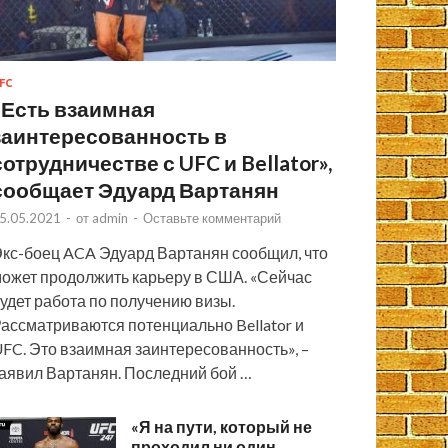
FC
«Есть взаимная
заинтересованность в
сотрудничестве с UFC и Bellator»,
сообщает Эдуард Вартанян
5.05.2021
-
от
admin
-
Оставьте комментарий
кс-боец ACA Эдуард Вартанян сообщил, что
ожет продолжить карьеру в США. «Сейчас
удет работа по получению визы.
ассматриваются потенциально Bellator и
FC. Это взаимная заинтересованность», –
аявил Вартанян. Последний бой …
«Я на пути, который не
проходил ни один