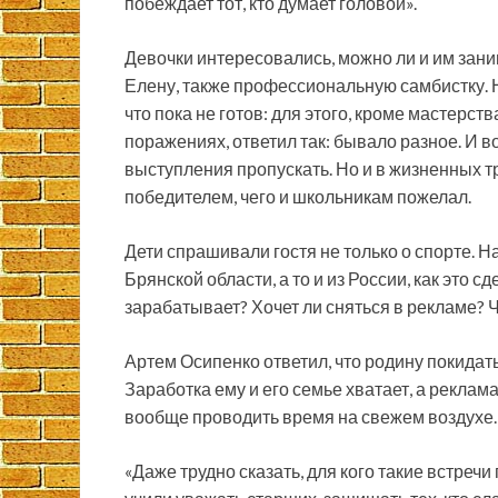
побеждает тот, кто думает головой».
Девочки интересовались, можно ли и им зани
Елену, также профессиональную самбистку. На
что пока не готов: для этого, кроме мастерст
поражениях, ответил так: бывало разное. И 
выступления пропускать. Но и в жизненных тр
победителем, чего и школьникам пожелал.
Дети спрашивали гостя не только о спорте. Н
Брянской области, а то и из России, как это
зарабатывает? Хочет ли сняться в рекламе? 
Артем Осипенко ответил, что родину покидать
Заработка ему и его семье хватает, а реклам
вообще проводить время на свежем воздухе.
«Даже трудно сказать, для кого такие встречи