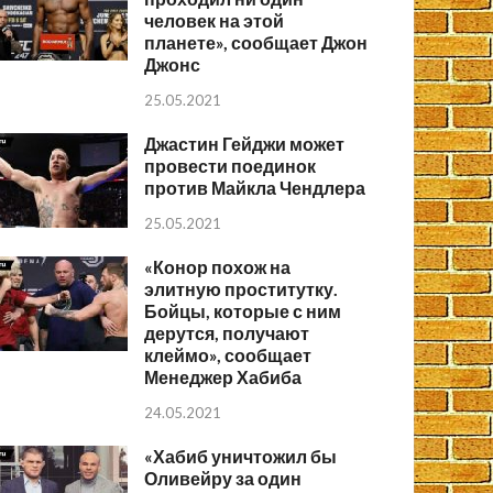
человек на этой
планете», сообщает Джон
Джонс
25.05.2021
Джастин Гейджи может
провести поединок
против Майкла Чендлера
25.05.2021
«Конор похож на
элитную проститутку.
Бойцы, которые с ним
дерутся, получают
клеймо», сообщает
Менеджер Хабиба
24.05.2021
«Хабиб уничтожил бы
Оливейру за один