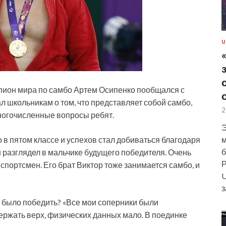
U
пион мира по самбо Артем Осипенко пообщался с
 школьникам о том, что представляет собой самбо,
2
многочисленные вопросы ребят.
Э
м
 в пятом классе и успехов стал добиваться благодаря
б
 разглядел в мальчике будущего победителя. Очень
Р
спортсмен. Его брат Виктор тоже занимается самбо, и
U
з
го было победить? «Все мои соперники были
ержать верх, физических данных мало. В поединке