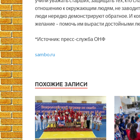
учили уважать старших, защищать тех, кто сл
отношению к окружающим людям, не заводит
люди нередко демонстрируют обратное. И ког
желание – помочь им вырасти достойными л
*Источник: пресс-служба ОНФ
sambo.ru
ПОХОЖИЕ ЗАПИСИ