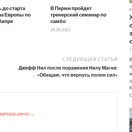
 до старта
В Перми пройдет
С
ва Европы по
тренерский семинар по
Кипре
самбо
24.05.2021
2
СЛЕДУЮЩАЯ СТАТЬЯ
В
X
Джефф Нил после поражения Нилу Магни:
ж
«Обещаю, что вернусь полон сил»
з
К
с
автора admin →