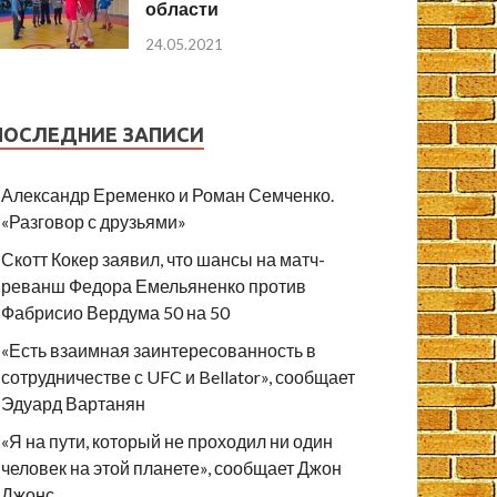
области
24.05.2021
ПОСЛЕДНИЕ ЗАПИСИ
Александр Еременко и Роман Семченко.
«Разговор с друзьями»
Скотт Кокер заявил, что шансы на матч-
реванш Федора Емельяненко против
Фабрисио Вердума 50 на 50
«Есть взаимная заинтересованность в
сотрудничестве с UFC и Bellator», сообщает
Эдуард Вартанян
«Я на пути, который не проходил ни один
человек на этой планете», сообщает Джон
Джонс