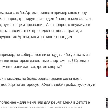
маться самбо. Артем привел в пример свою жену
 вопрос, тренирует ли он детей, спортсмен сказал,
ва, нужно еще и призвание. А на вопрос о неудачах и
восстанавливаться приходилось после травм, и
удностях Артем, как и на ринге, выходил
апример, не собирается ли он куда-либо уезжать из
 сделали некоторые известные спортсмены? Сколько
Чем еще занимается, кроме спорта?
 и в мыслях не было, родная земля силы дает.
а вообще не интересует. Очень любит рыбалку, охоту и
 полезнее – для меня или для ребят. Меня в детстве