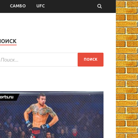
САМБО
UFC
ПОИСК