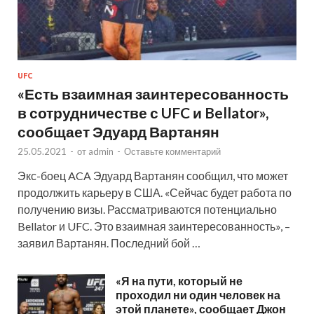
UFC
«Есть взаимная заинтересованность
в сотрудничестве с UFC и Bellator»,
сообщает Эдуард Вартанян
25.05.2021
-
от
admin
-
Оставьте комментарий
Экс-боец ACA Эдуард Вартанян сообщил, что может
продолжить карьеру в США. «Сейчас будет работа по
получению визы. Рассматриваются потенциально
Bellator и UFC. Это взаимная заинтересованность», –
заявил Вартанян. Последний бой …
«Я на пути, который не
проходил ни один человек на
этой планете», сообщает Джон