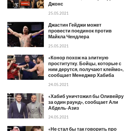
Джонс
25.05.2021
Джастин Гейджи может
провести поединок против
Майкла Чендлера
25.05.2021
«Конор похож на элитную
проститутку. Бойцы, которые с
ним дерутся, получают клеймо»,
сообщает Менеджер Хабиба
24.05.2021
«Хабиб уничтожил бы Оливейру
за один раунд», сообщает Али
Абдель-Азиз
24.05.2021
«Не стал бы так говорить про