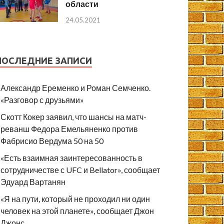
области
24.05.2021
ПОСЛЕДНИЕ ЗАПИСИ
Александр Еременко и Роман Семченко.
«Разговор с друзьями»
Скотт Кокер заявил, что шансы на матч-
реванш Федора Емельяненко против
Фабрисио Вердума 50 на 50
«Есть взаимная заинтересованность в
сотрудничестве с UFC и Bellator», сообщает
Эдуард Вартанян
«Я на пути, который не проходил ни один
человек на этой планете», сообщает Джон
Джонс