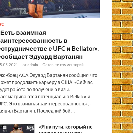
FC
«Есть взаимная
заинтересованность в
сотрудничестве с UFC и Bellator»,
сообщает Эдуард Вартанян
5.05.2021
-
от
admin
-
Оставьте комментарий
кс-боец ACA Эдуард Вартанян сообщил, что
ожет продолжить карьеру в США. «Сейчас
удет работа по получению визы.
ассматриваются потенциально Bellator и
FC. Это взаимная заинтересованность», –
аявил Вартанян. Последний бой …
«Я на пути, который не
проходил ни один