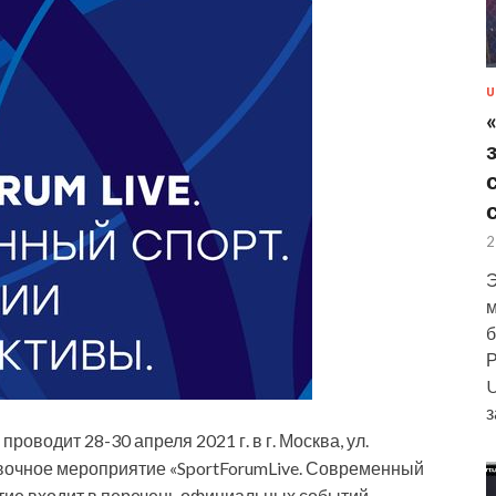
U
2
Э
м
б
Р
U
з
оводит 28-30 апреля 2021 г. в г. Москва, ул.
авочное мероприятие «SportForumLive. Современный
тие входит в перечень официальных событий,