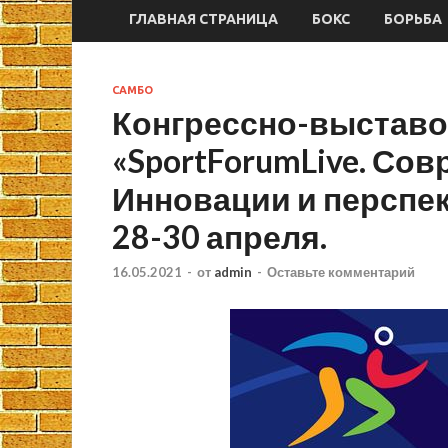
ГЛАВНАЯ СТРАНИЦА
БОКС
БОРЬБА
САМБО
Конгрессно-выставо
«SportForumLive. Со
Инновации и перспе
28-30 апреля.
16.05.2021
-
от
admin
-
Оставьте комментарий