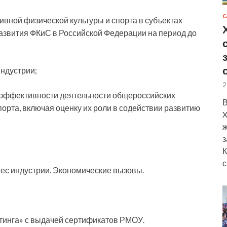
С
вной физической культуры и спорта в субъектах
азвития ФКиС в Российской Федерации на период до
индустрии;
2
и эффективности деятельности общероссийских
В
орта, включая оценку их роли в содействии развитию
X
ж
з
К
с
нес индустрии. Экономические вызовы.
тинга» с выдачей сертификатов РМОУ.