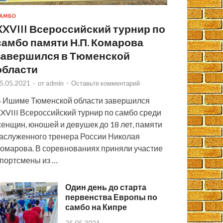
АМБО
XXVIII Всероссийский турнир по
самбо памяти Н.П. Комарова
завершился в Тюменской
области
5.05.2021
-
от
admin
-
Оставьте комментарий
 Ишиме Тюменской области завершился
XVIII Всероссийский турнир по самбо среди
енщин, юношей и девушек до 18 лет, памяти
аслуженного тренера России Николая
омарова. В соревнованиях приняли участие
портсмены из …
Один день до старта
первенства Европы по
самбо на Кипре