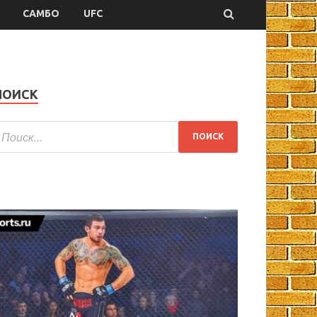
САМБО
UFC
ПОИСК