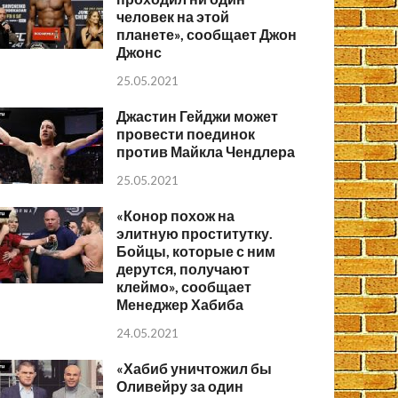
человек на этой
планете», сообщает Джон
Джонс
25.05.2021
Джастин Гейджи может
провести поединок
против Майкла Чендлера
25.05.2021
«Конор похож на
элитную проститутку.
Бойцы, которые с ним
дерутся, получают
клеймо», сообщает
Менеджер Хабиба
24.05.2021
«Хабиб уничтожил бы
Оливейру за один