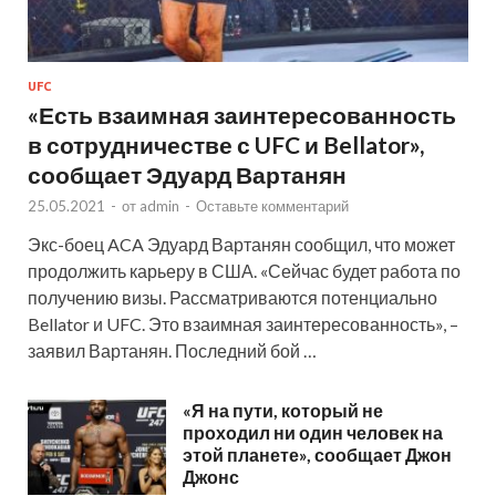
UFC
«Есть взаимная заинтересованность
в сотрудничестве с UFC и Bellator»,
сообщает Эдуард Вартанян
25.05.2021
-
от
admin
-
Оставьте комментарий
Экс-боец ACA Эдуард Вартанян сообщил, что может
продолжить карьеру в США. «Сейчас будет работа по
получению визы. Рассматриваются потенциально
Bellator и UFC. Это взаимная заинтересованность», –
заявил Вартанян. Последний бой …
«Я на пути, который не
проходил ни один человек на
этой планете», сообщает Джон
Джонс