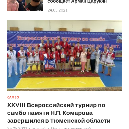
сообщает Арман Царукян
24.05.2021
САМБО
XXVIII Всероссийский турнир по
самбо памяти Н.П. Комарова
завершился в Тюменской области
25.05.2021
-
от
admin
-
Оставьте комментарий