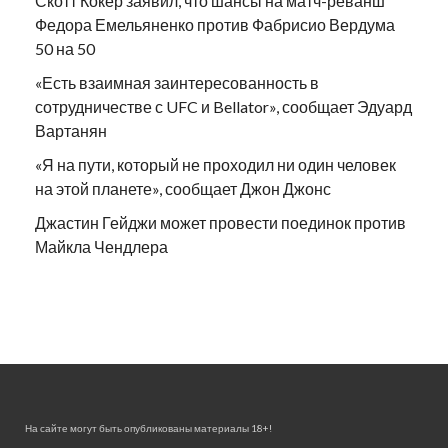
Скотт Кокер заявил, что шансы на матч-реванш
Федора Емельяненко против Фабрисио Вердума
50 на 50
«Есть взаимная заинтересованность в
сотрудничестве с UFC и Bellator», сообщает Эдуард
Вартанян
«Я на пути, который не проходил ни один человек
на этой планете», сообщает Джон Джонс
Джастин Гейджи может провести поединок против
Майкла Чендлера
На сайте могут быть опубликованы материалы 18+!