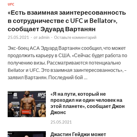
UFC
«Есть взаимная заинтересованность
в сотрудничестве с UFC и Bellator»,
сообщает Эдуард Вартанян
25.05.2021
-
от
admin
-
Оставьте комментарий
Экс-боец ACA Эдуард Вартанян сообщил, что может
продолжить карьеру в США. «Сейчас будет работа по
получению визы. Рассматриваются потенциально
Bellator и UFC. Это взаимная заинтересованность», –
заявил Вартанян. Последний бой …
«Я на пути, который не
проходил ни один человек на
этой планете», сообщает Джон
Джонс
25.05.2021
Джастин Гейджи может