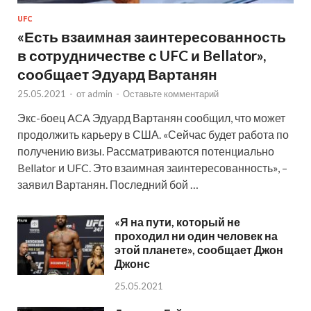
UFC
«Есть взаимная заинтересованность
в сотрудничестве с UFC и Bellator»,
сообщает Эдуард Вартанян
25.05.2021
-
от
admin
-
Оставьте комментарий
Экс-боец ACA Эдуард Вартанян сообщил, что может
продолжить карьеру в США. «Сейчас будет работа по
получению визы. Рассматриваются потенциально
Bellator и UFC. Это взаимная заинтересованность», –
заявил Вартанян. Последний бой …
«Я на пути, который не
проходил ни один человек на
этой планете», сообщает Джон
Джонс
25.05.2021