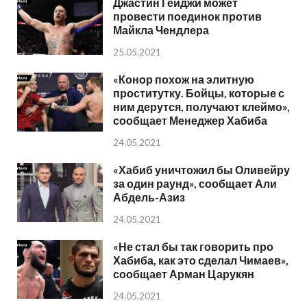
Джастин Гейджи может
провести поединок против
Майкла Чендлера
25.05.2021
«Конор похож на элитную
проститутку. Бойцы, которые с
ним дерутся, получают клеймо»,
сообщает Менеджер Хабиба
24.05.2021
«Хабиб уничтожил бы Оливейру
за один раунд», сообщает Али
Абдель-Азиз
24.05.2021
«Не стал бы так говорить про
Хабиба, как это сделал Чимаев»,
сообщает Арман Царукян
24.05.2021