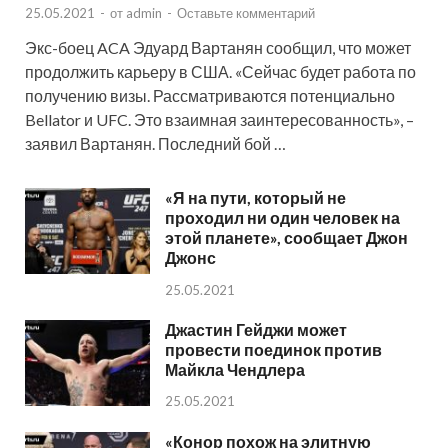
25.05.2021
-
от
admin
-
Оставьте комментарий
Экс-боец ACA Эдуард Вартанян сообщил, что может
продолжить карьеру в США. «Сейчас будет работа по
получению визы. Рассматриваются потенциально
Bellator и UFC. Это взаимная заинтересованность», –
заявил Вартанян. Последний бой …
«Я на пути, который не
проходил ни один человек на
этой планете», сообщает Джон
Джонс
25.05.2021
Джастин Гейджи может
провести поединок против
Майкла Чендлера
25.05.2021
«Конор похож на элитную