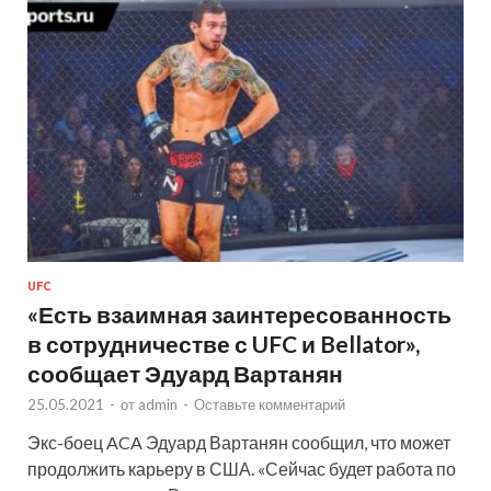
UFC
«Есть взаимная заинтересованность
в сотрудничестве с UFC и Bellator»,
сообщает Эдуард Вартанян
25.05.2021
-
от
admin
-
Оставьте комментарий
Экс-боец ACA Эдуард Вартанян сообщил, что может
продолжить карьеру в США. «Сейчас будет работа по