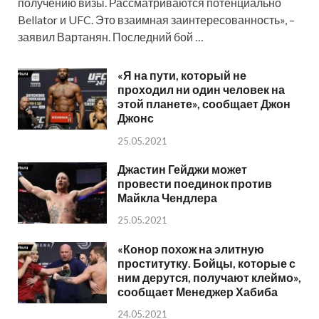
получению визы. Рассматриваются потенциально
Bellator и UFC. Это взаимная заинтересованность», –
заявил Вартанян. Последний бой …
«Я на пути, который не
проходил ни один человек на
этой планете», сообщает Джон
Джонс
25.05.2021
Джастин Гейджи может
провести поединок против
Майкла Чендлера
25.05.2021
«Конор похож на элитную
проститутку. Бойцы, которые с
ним дерутся, получают клеймо»,
сообщает Менеджер Хабиба
24.05.2021