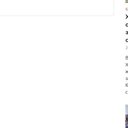
С
2
В
X
ж
з
К
с