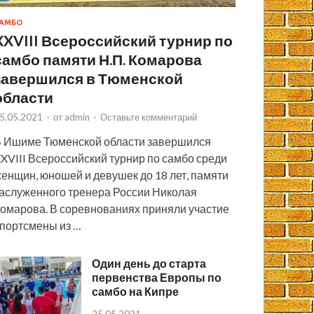
АМБО
XXVIII Всероссийский турнир по
самбо памяти Н.П. Комарова
завершился в Тюменской
области
5.05.2021
-
от
admin
-
Оставьте комментарий
 Ишиме Тюменской области завершился
XVIII Всероссийский турнир по самбо среди
енщин, юношей и девушек до 18 лет, памяти
аслуженного тренера России Николая
омарова. В соревнованиях приняли участие
портсмены из …
Один день до старта
первенства Европы по
самбо на Кипре