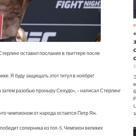
U
терлинг оставил послание в твиттере после
2
е. Я буду защищать этот титул в ноябре!
Э
м
 затем разобью проныру Сехудо», –
написал Стерлинг
б
Р
U
что чемпионом от народа остается Петр Ян.
з
е победит соперника из топ-5. Чемпион великих