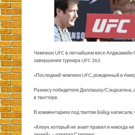
Чемпион UFC в легчайшем весе Алджамейн С
завершения турнира UFC 262.
«Последний чемпион UFC, рожденный в Америк
Разнесу победителя Диллашоу/Сэндхагена, а
в твиттере.
В комментариях под твитом бойцу написали, 
«Клоун, который не знает правил и никогда н
людей», – ответил Стерлинг.