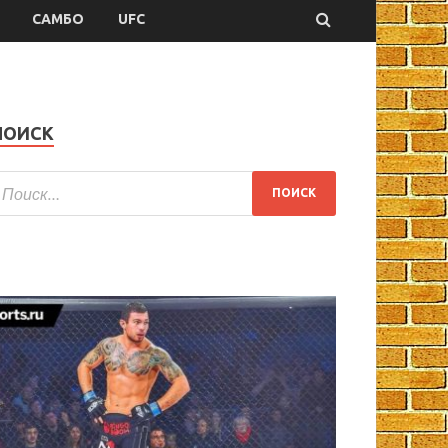
САМБО
UFC
ПОИСК