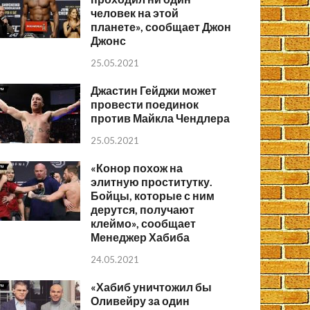
человек на этой
планете», сообщает Джон
Джонс
25.05.2021
Джастин Гейджи может
провести поединок
против Майкла Чендлера
25.05.2021
«Конор похож на
элитную проститутку.
Бойцы, которые с ним
дерутся, получают
клеймо», сообщает
Менеджер Хабиба
24.05.2021
«Хабиб уничтожил бы
Оливейру за один