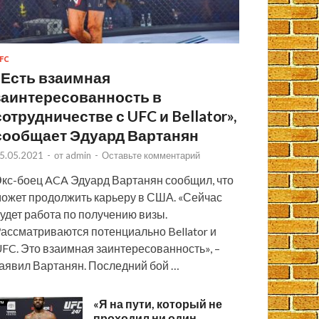
FC
«Есть взаимная
заинтересованность в
сотрудничестве с UFC и Bellator»,
сообщает Эдуард Вартанян
5.05.2021
-
от
admin
-
Оставьте комментарий
кс-боец ACA Эдуард Вартанян сообщил, что
ожет продолжить карьеру в США. «Сейчас
удет работа по получению визы.
ассматриваются потенциально Bellator и
FC. Это взаимная заинтересованность», –
аявил Вартанян. Последний бой …
«Я на пути, который не
проходил ни один