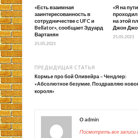
«Есть взаимная
«Я на пут
заинтересованность в
проходил 
сотрудничестве с UFC и
на этой п
Bellator», сообщает Эдуард
Джон Джо
Вартанян
25.05.2021
25.05.2021
ПРЕДЫДУЩАЯ СТАТЬЯ
Кормье про бой Оливейра – Чендлер:
«Абсолютное безумие. Поздравляю ново
короля»
О admin
Посмотреть все записи 