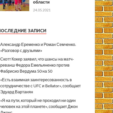
области
24.05.2021
ПОСЛЕДНИЕ ЗАПИСИ
Александр Еременко и Роман Семченко.
«Разговор с друзьями»
Скотт Кокер заявил, что шансы на матч-
реванш Федора Емельяненко против
Фабрисио Вердума 50 на 50
«Есть взаимная заинтересованность в
сотрудничестве с UFC и Bellator», сообщает
Эдуард Вартанян
«Я на пути, который не проходил ни один
человек на этой планете», сообщает Джон
Джонс