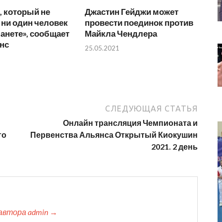
и, который не
Джастин Гейджи может
ни один человек
провести поединок против
ланете», сообщает
Майкла Чендлера
нс
25.05.2021
СЛЕДУЮЩАЯ СТАТЬЯ
Онлайн трансляция Чемпионата и
го
Первенства Альянса Открытый Киокушин
2021. 2 день
автора admin →