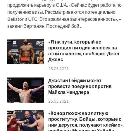
продолжить карьеру в США. «Сейчас будет работа по
получению визы. Рассматриваются потенциально
Bellator и UFC. Это взаимная заинтересованность», –
заявил Вартанян. Последний бой …
«Я на пути, который не
проходил ни один человек на
этой планете», сообщает Джон
Джонс
25.05.2021
Джастин Гейджи может
провести поединок против
Майкла Чендлера
25.05.2021
«Конор похож на элитную
проститутку. Бойцы, которые с
ним дерутся, получают клеймо»,
сообщает Менеджер Хабиба