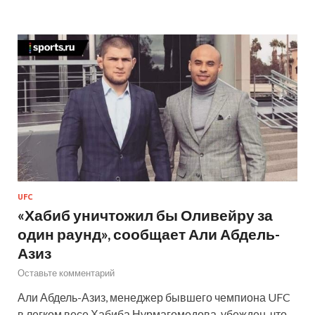
UFC
«Хабиб уничтожил бы Оливейру за
один раунд», сообщает Али Абдель-
Азиз
Оставьте комментарий
Али Абдель-Азиз, менеджер бывшего чемпиона UFC
в легком весе Хабиба Нурмагомедова, убежден, что