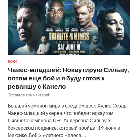
БОКС
Чавес-младший: Нокаутирую Сильву,
потом еще бой и я буду готов к
реваншу с Канело
Оставьте комментарий
Бывший чемпион мира в среднем весе Хулио Сезар
Чавес-младший уверен, что победит нокаутом
бывшего чемпиона UFC Андерсона Сильву в
боксерском поединке, который пройдет 19 июня в
Мексике. Бой 35-летнего Чавеса …