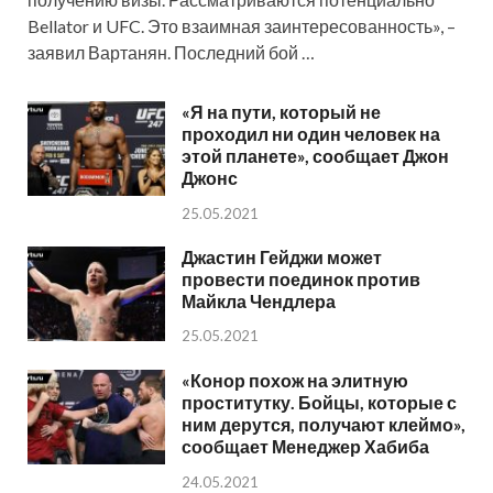
Bellator и UFC. Это взаимная заинтересованность», –
заявил Вартанян. Последний бой …
«Я на пути, который не
проходил ни один человек на
этой планете», сообщает Джон
Джонс
25.05.2021
Джастин Гейджи может
провести поединок против
Майкла Чендлера
25.05.2021
«Конор похож на элитную
проститутку. Бойцы, которые с
ним дерутся, получают клеймо»,
сообщает Менеджер Хабиба
24.05.2021