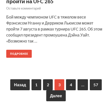
пройти на UFC 265
Оставьте комментарий
Бой между чемпионом UFC в тяжелом весе
Фрэнсисом Нганну и Дерриком Льюисом может
пройти 7 августа в рамках турнира UFC 265. Об этом
сообщил президент промоушена Дэйна Уайт.
«Возможно так …
ПОДРОБНЕЕ
Назад
1
2
3
4
…
57
Далее