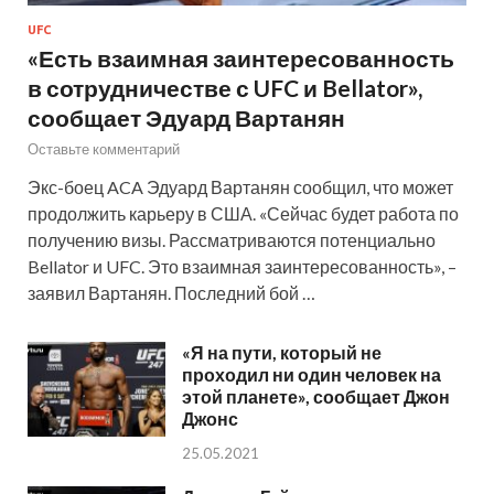
UFC
«Есть взаимная заинтересованность
в сотрудничестве с UFC и Bellator»,
сообщает Эдуард Вартанян
Оставьте комментарий
Экс-боец ACA Эдуард Вартанян сообщил, что может
продолжить карьеру в США. «Сейчас будет работа по
получению визы. Рассматриваются потенциально
Bellator и UFC. Это взаимная заинтересованность», –
заявил Вартанян. Последний бой …
«Я на пути, который не
проходил ни один человек на
этой планете», сообщает Джон
Джонс
25.05.2021