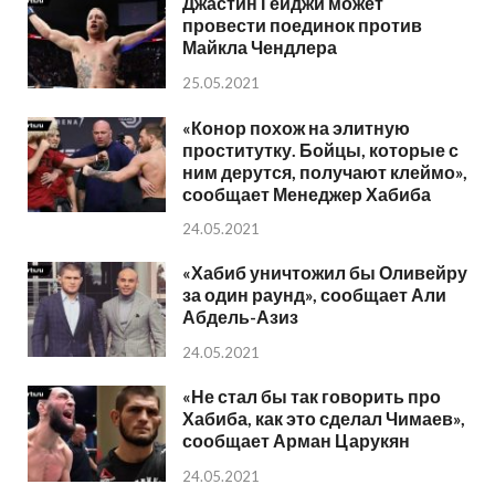
Джастин Гейджи может
провести поединок против
Майкла Чендлера
25.05.2021
«Конор похож на элитную
проститутку. Бойцы, которые с
ним дерутся, получают клеймо»,
сообщает Менеджер Хабиба
24.05.2021
«Хабиб уничтожил бы Оливейру
за один раунд», сообщает Али
Абдель-Азиз
24.05.2021
«Не стал бы так говорить про
Хабиба, как это сделал Чимаев»,
сообщает Арман Царукян
24.05.2021