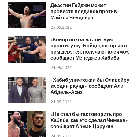
Джастин Гейджи может
провести поединок против
Майкла Чендлера
25.05.2021
«Конор похож на элитную
проститутку. Бойцы, которые с
ним дерутся, получают клеймо»,
сообщает Менеджер Хабиба
24.05.2021
«Хабиб уничтожил бы Оливейру
за один раунд», сообщает Али
Абдель-Азиз
24.05.2021
«Не стал бы так говорить про
Хабиба, как это сделал Чимаев»,
сообщает Арман Царукян
24.05.2021