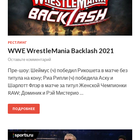
РЕСТЛИНГ
WWE WrestleMania Backlash 2021
Оставьте комментарий
Пре-шоу: Шеймус (ч) победил Рикошета в матче без
титула на кону; Риа Рипли (ч) победила Аску и
Шарлотт Флэр в матче за титул Женской Чемпионки
RAW; Доминик и Рэй Мистерио …
ПОДРОБНЕЕ