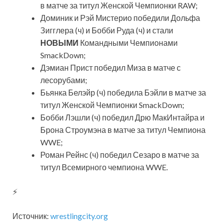
в матче за титул Женской Чемпионки RAW;
Доминик и Рэй Мистерио победили Дольфа
Зигглера (ч) и Бобби Руда (ч) и стали
НОВЫМИ
Командными Чемпионами
SmackDown;
Дэмиан
Прист победил Миза в матче с
лесорубами;
Бьянка Белэйр (ч) победила Бэйли в матче за
титул Женской Чемпионки SmackDown;
Бобби Лэшли (ч) победил Дрю МакИнтайра и
Брона Строумэна в матче за титул Чемпиона
WWE;
Роман Рейнс (ч) победил Сезаро в матче за
титул Всемирного чемпиона WWE.
⚡
Источник:
wrestlingcity.org