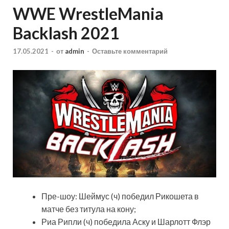
WWE WrestleMania
Backlash 2021
17.05.2021
-
от
admin
-
Оставьте комментарий
Пре-шоу: Шеймус (ч) победил Рикошета в
матче без титула на кону;
Риа Рипли (ч) победила Аску и Шарлотт Флэр