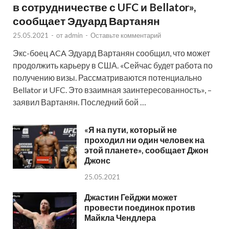
в сотрудничестве с UFC и Bellator»,
сообщает Эдуард Вартанян
25.05.2021
-
от
admin
-
Оставьте комментарий
Экс-боец ACA Эдуард Вартанян сообщил, что может
продолжить карьеру в США. «Сейчас будет работа по
получению визы. Рассматриваются потенциально
Bellator и UFC. Это взаимная заинтересованность», –
заявил Вартанян. Последний бой …
«Я на пути, который не
проходил ни один человек на
этой планете», сообщает Джон
Джонс
25.05.2021
Джастин Гейджи может
провести поединок против
Майкла Чендлера