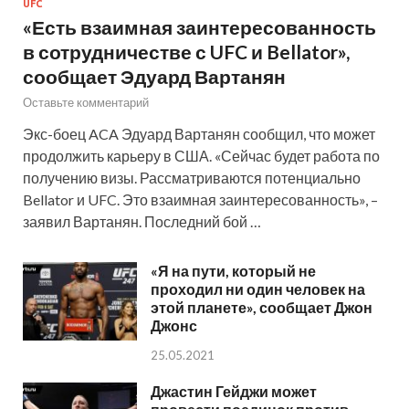
UFC
«Есть взаимная заинтересованность
в сотрудничестве с UFC и Bellator»,
сообщает Эдуард Вартанян
Оставьте комментарий
Экс-боец ACA Эдуард Вартанян сообщил, что может
продолжить карьеру в США. «Сейчас будет работа по
получению визы. Рассматриваются потенциально
Bellator и UFC. Это взаимная заинтересованность», –
заявил Вартанян. Последний бой …
«Я на пути, который не
проходил ни один человек на
этой планете», сообщает Джон
Джонс
25.05.2021
Джастин Гейджи может