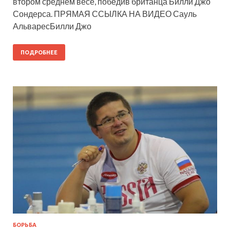
втором среднем весе, победив британца Билли Джо
Сондерса. ПРЯМАЯ ССЫЛКА НА ВИДЕО Сауль
АльваресБилли Джо
ПОДРОБНЕЕ
БОРЬБА