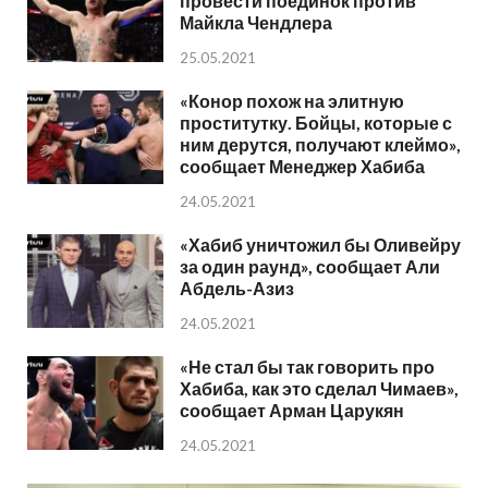
провести поединок против
Майкла Чендлера
25.05.2021
«Конор похож на элитную
проститутку. Бойцы, которые с
ним дерутся, получают клеймо»,
сообщает Менеджер Хабиба
24.05.2021
«Хабиб уничтожил бы Оливейру
за один раунд», сообщает Али
Абдель-Азиз
24.05.2021
«Не стал бы так говорить про
Хабиба, как это сделал Чимаев»,
сообщает Арман Царукян
24.05.2021