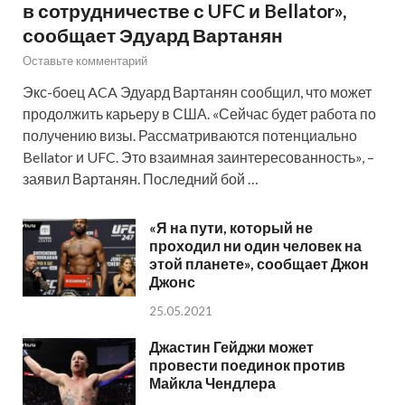
в сотрудничестве с UFC и Bellator»,
сообщает Эдуард Вартанян
Оставьте комментарий
Экс-боец ACA Эдуард Вартанян сообщил, что может
продолжить карьеру в США. «Сейчас будет работа по
получению визы. Рассматриваются потенциально
Bellator и UFC. Это взаимная заинтересованность», –
заявил Вартанян. Последний бой …
«Я на пути, который не
проходил ни один человек на
этой планете», сообщает Джон
Джонс
25.05.2021
Джастин Гейджи может
провести поединок против
Майкла Чендлера