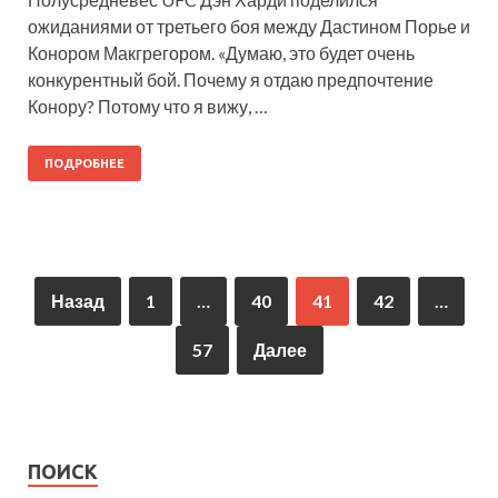
ожиданиями от третьего боя между Дастином Порье и
Конором Макгрегором. «Думаю, это будет очень
конкурентный бой. Почему я отдаю предпочтение
Конору? Потому что я вижу, …
ПОДРОБНЕЕ
Назад
1
…
40
41
42
…
57
Далее
ПОИСК