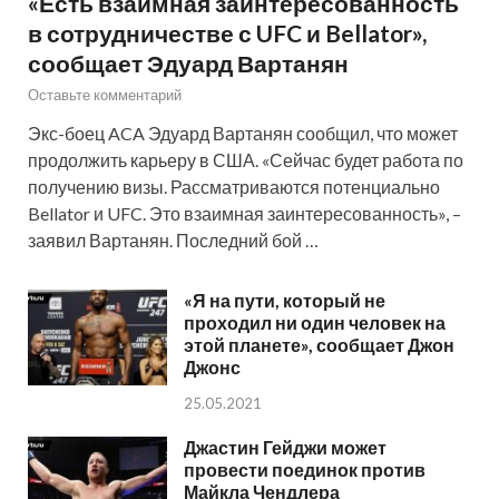
«Есть взаимная заинтересованность
в сотрудничестве с UFC и Bellator»,
сообщает Эдуард Вартанян
Оставьте комментарий
Экс-боец ACA Эдуард Вартанян сообщил, что может
продолжить карьеру в США. «Сейчас будет работа по
получению визы. Рассматриваются потенциально
Bellator и UFC. Это взаимная заинтересованность», –
заявил Вартанян. Последний бой …
«Я на пути, который не
проходил ни один человек на
этой планете», сообщает Джон
Джонс
25.05.2021
Джастин Гейджи может
провести поединок против
Майкла Чендлера