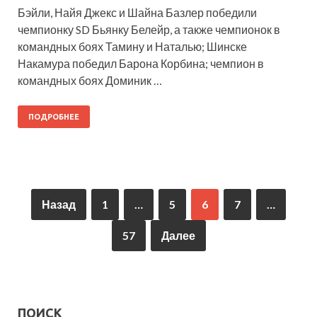
Бэйли, Найя Джекс и Шайна Базлер победили
чемпионку SD Бьянку Белейр, а также чемпионок в
командных боях Тамину и Наталью; Шинске
Накамура победил Барона Корбина; чемпион в
командных боях Доминик …
ПОДРОБНЕЕ
Назад
1
…
5
6
7
…
57
Далее
ПОИСК