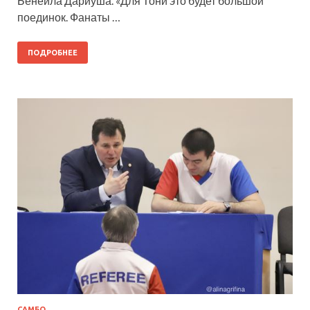
Бенеила Дариуша. «Для Тони это будет большой
поединок. Фанаты …
ПОДРОБНЕЕ
САМБО