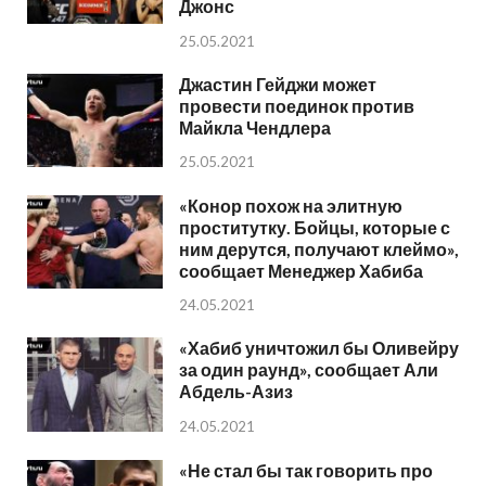
Джонс
25.05.2021
Джастин Гейджи может
провести поединок против
Майкла Чендлера
25.05.2021
«Конор похож на элитную
проститутку. Бойцы, которые с
ним дерутся, получают клеймо»,
сообщает Менеджер Хабиба
24.05.2021
«Хабиб уничтожил бы Оливейру
за один раунд», сообщает Али
Абдель-Азиз
24.05.2021
«Не стал бы так говорить про