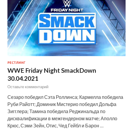
РЕСТЛИНГ
WWE Friday Night SmackDown
30.04.2021
Оставьте комментарий
Сезаро победил Сэта Роллинса; Кармелла победила
Руби Райотт; Доминик Мистерио победил Дольфа
Зигглера; Тамина победила Реджинальда по
дисквалификации в межгендерном матче; Аполло
Крюс, Сэми Зейн, Отис, Чед Гейбл и Барон …