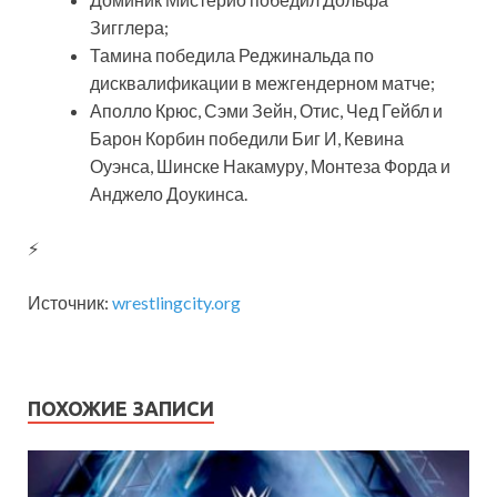
Зигглера;
Тамина победила Реджинальда по
дисквалификации в межгендерном матче;
Аполло Крюс, Сэми Зейн, Отис, Чед Гейбл и
Барон Корбин победили Биг И, Кевина
Оуэнса,
Шинске Накамуру, Монтеза Форда и
Анджело Доукинса.
⚡
Источник:
wrestlingcity.org
ПОХОЖИЕ ЗАПИСИ