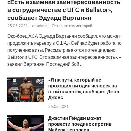
«Есть взаимная заинтересованность
в сотрудничестве с UFC и Bellator»,
сообщает Эдуард Вартанян
25.05.2021
-
от
admin
-
Оставьте комментарий
Экс-боец ACA Эдуард Вартанян сообщил, что может
продолжить карьеру в США. «Сейчас будет работа по
получению визы. Рассматриваются потенциально
Bellator и UFC. Это взаимная заинтересованность», –
заявил Вартанян. Последний бой …
«Я на пути, который не
проходил ни один человек на
этой планете», сообщает Джон
Джонс
25.05.2021
Джастин Гейджи может
провести поединок против
Майкла Чендлера