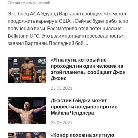
Оставьте комментарий
Экс-боец ACA Эдуард Вартанян сообщил, что может
продолжить карьеру в США. «Сейчас будет работа по
получению визы. Рассматриваются потенциально
Bellator и UFC. Это взаимная заинтересованность», –
заявил Вартанян. Последний бой …
«Я на пути, который не
проходил ни один человек на
этой планете», сообщает Джон
Джонс
25.05.2021
Джастин Гейджи может
провести поединок против
Майкла Чендлера
25.05.2021
«Конор похож на элитную