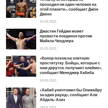
проходил ни один человек на
этой планете», сообщает Джон
Джонс
25.05.2021
Джастин Гейджи может
провести поединок против
Майкла Чендлера
25.05.2021
«Конор похож на элитную
проститутку. Бойцы, которые с
ним дерутся, получают клеймо»,
сообщает Менеджер Хабиба
24.05.2021
«Хабиб уничтожил бы Оливейру
за один раунд», сообщает Али
Абдель-Азиз
24.05.2021