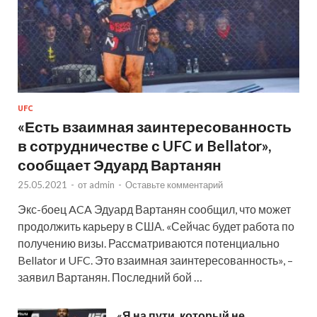
UFC
«Есть взаимная заинтересованность
в сотрудничестве с UFC и Bellator»,
сообщает Эдуард Вартанян
25.05.2021
-
от
admin
-
Оставьте комментарий
Экс-боец ACA Эдуард Вартанян сообщил, что может
продолжить карьеру в США. «Сейчас будет работа по
получению визы. Рассматриваются потенциально
Bellator и UFC. Это взаимная заинтересованность», –
заявил Вартанян. Последний бой …
«Я на пути, который не