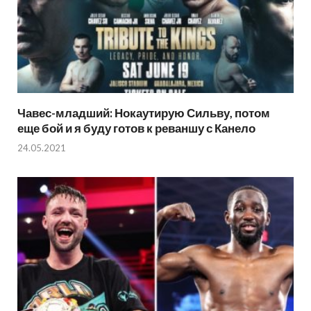
Чавес-младший: Нокаутирую Сильву, потом
еще бой и я буду готов к реваншу с Канело
24.05.2021