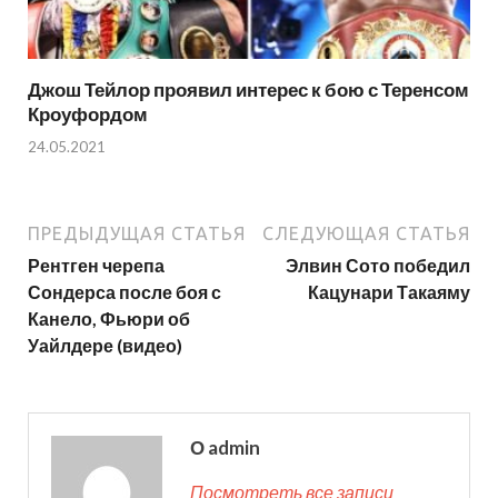
Джош Тейлор проявил интерес к бою с Теренсом
Кроуфордом
24.05.2021
ПРЕДЫДУЩАЯ СТАТЬЯ
СЛЕДУЮЩАЯ СТАТЬЯ
Рентген черепа
Элвин Сото победил
Сондерса после боя с
Кацунари Такаяму
Канело, Фьюри об
Уайлдере (видео)
О admin
Посмотреть все записи