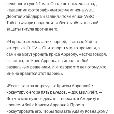
решением судей 1 мая. Он также посмеялся над
недавними фотографиями экс-чемпиона WBC
Деонтея
Уайлдера и заявил, что чемпион WBC
Тайсон Фьюри продолжит избегать обязательной
защиты титула против него.
«Я просто смеюсь с этих парней, — сказал Уайт в
интервью iFL TV. — Они говорят что-то про меня, а
сами не могут уронить Криса Арреолу. Честно говоря,
я считаю, что Крис Арреола выиграл тот бой
раздельным решением. И я говорю это не потому, что
мне не нравится этот парень».
«Если я завтра встречусь с Крисом Арреолой, я
нокаутирую его за пять раундов, — добавил Уайт. —
Вот что мне нужно сделать — поехать в Америку и
провести бой с Крисом Арреолой. Просто
нокаутировать его, чтобы показать Адаму Ковнацкому