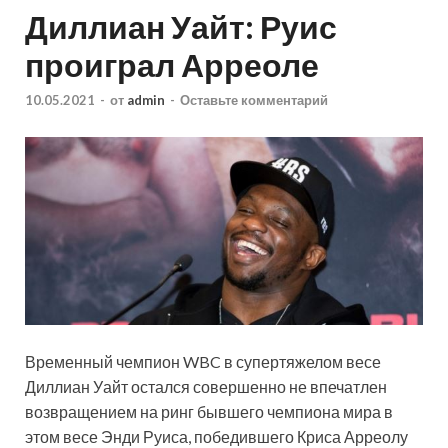
Диллиан Уайт: Руис
проиграл Арреоле
10.05.2021
-
от
admin
-
Оставьте комментарий
Временный чемпион WBC в супертяжелом весе
Диллиан Уайт остался совершенно не впечатлен
возвращением на ринг бывшего чемпиона мира в
этом весе Энди Руиса, победившего Криса Арреолу