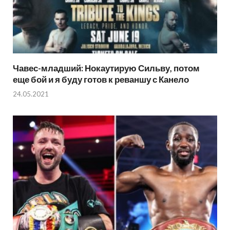
Чавес-младший: Нокаутирую Сильву, потом
еще бой и я буду готов к реваншу с Канело
24.05.2021