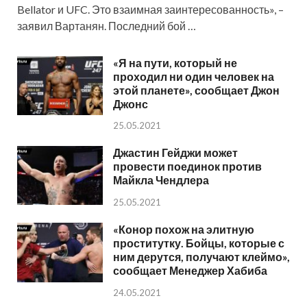
Bellator и UFC. Это взаимная заинтересованность», –
заявил Вартанян. Последний бой …
«Я на пути, который не
проходил ни один человек на
этой планете», сообщает Джон
Джонс
25.05.2021
Джастин Гейджи может
провести поединок против
Майкла Чендлера
25.05.2021
«Конор похож на элитную
проститутку. Бойцы, которые с
ним дерутся, получают клеймо»,
сообщает Менеджер Хабиба
24.05.2021