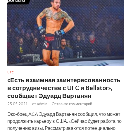
UFC
«Есть взаимная заинтересованность
в сотрудничестве с UFC и Bellator»,
сообщает Эдуард Вартанян
25.05.2021
-
от
admin
-
Оставьте комментарий
Экс-боец ACA Эдуард Вартанян сообщил, что может
продолжить карьеру в США. «Сейчас будет работа по
получению визы. Рассматриваются потенциально