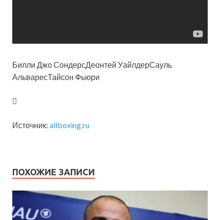
Билли Джо СондерсДеонтей УайлдерСауль
АльваресТайсон
Фьюри
Источник:
allboxing.ru
ПОХОЖИЕ ЗАПИСИ