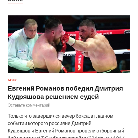
БОКС
Евгений Романов победил Дмитрия
Кудряшова решением судей
Оставьте комментарий
Только что завершился вечер бокса, в главном
событии которого россияне Дмитрий
Кудряшов и Евгений Романов провели отборочный
бой на титул WBC в бриджервейте (224 фунт / 101,6