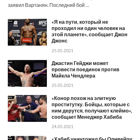
заявил Вартанян. Последний бой …
«Я на пути, который не
проходил ни один человек на
этой планете», сообщает Джон
Джонс
25.05.2021
Джастин Гейджи может
провести поединок против
Майкла Чендлера
25.05.2021
«Конор похож на элитную
проститутку. Бойцы, которые с
ним дерутся, получают клеймо»,
сообщает Менеджер Хабиба
24.05.2021
«Хабиб уничтожил бы Оливейру