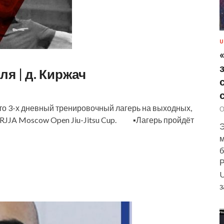
U
ля | д. Киржач
⠀Это 3-х дневный тренировочный лагерь на выходных,
О
JJA Moscow Open Jiu-Jitsu Cup. ⠀ ⠀ ▪Лагерь пройдёт
Э
м
б
Р
U
з