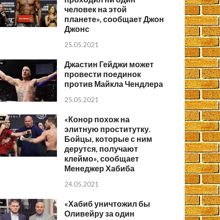
человек на этой
планете», сообщает Джон
Джонс
25.05.2021
Джастин Гейджи может
провести поединок
против Майкла Чендлера
25.05.2021
«Конор похож на
элитную проститутку.
Бойцы, которые с ним
дерутся, получают
клеймо», сообщает
Менеджер Хабиба
24.05.2021
«Хабиб уничтожил бы
Оливейру за один