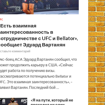
FC
«Есть взаимная
заинтересованность в
сотрудничестве с UFC и Bellator»,
сообщает Эдуард Вартанян
ставьте комментарий
кс-боец ACA Эдуард Вартанян сообщил, что
ожет продолжить карьеру в США. «Сейчас
удет работа по получению визы.
ассматриваются потенциально Bellator и
FC. Это взаимная заинтересованность», –
аявил Вартанян. Последний бой …
«Я на пути, который не
проходил ни один