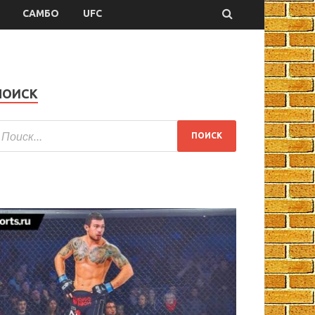
САМБО
UFC
ПОИСК