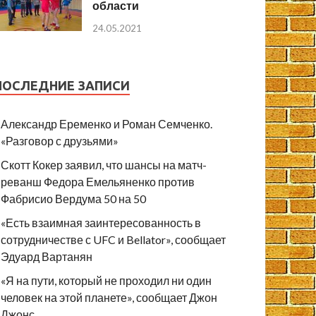
области
24.05.2021
ПОСЛЕДНИЕ ЗАПИСИ
Александр Еременко и Роман Семченко.
«Разговор с друзьями»
Скотт Кокер заявил, что шансы на матч-
реванш Федора Емельяненко против
Фабрисио Вердума 50 на 50
«Есть взаимная заинтересованность в
сотрудничестве с UFC и Bellator», сообщает
Эдуард Вартанян
«Я на пути, который не проходил ни один
человек на этой планете», сообщает Джон
Джонс