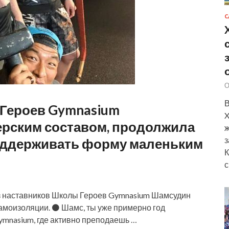
С
О
В
 Героев Gymnasium
X
ерским составом, продолжила
ж
з
поддерживать форму маленьким
К
с
з наставников Школы Героев Gymnasium Шамсудин
самоизоляции. ⚫ Шамс, ты уже примерно год
mnasium, где активно преподаешь …