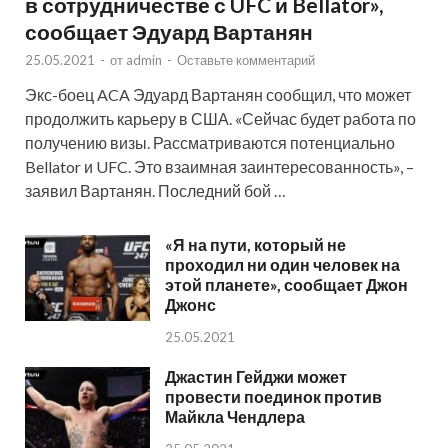
в сотрудничестве с UFC и Bellator»,
сообщает Эдуард Вартанян
25.05.2021
-
от
admin
-
Оставьте комментарий
Экс-боец ACA Эдуард Вартанян сообщил, что может
продолжить карьеру в США. «Сейчас будет работа по
получению визы. Рассматриваются потенциально
Bellator и UFC. Это взаимная заинтересованность», –
заявил Вартанян. Последний бой …
«Я на пути, который не
проходил ни один человек на
этой планете», сообщает Джон
Джонс
25.05.2021
Джастин Гейджи может
провести поединок против
Майкла Чендлера