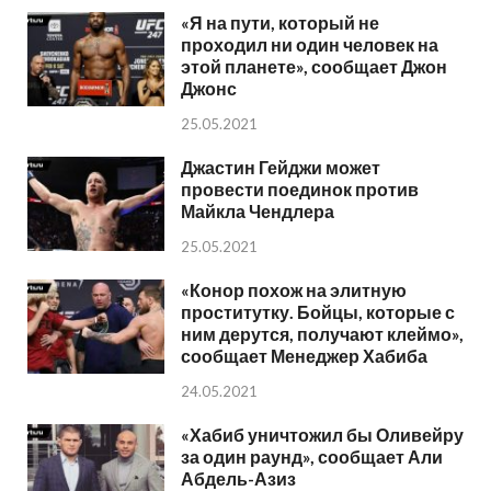
«Я на пути, который не
проходил ни один человек на
этой планете», сообщает Джон
Джонс
25.05.2021
Джастин Гейджи может
провести поединок против
Майкла Чендлера
25.05.2021
«Конор похож на элитную
проститутку. Бойцы, которые с
ним дерутся, получают клеймо»,
сообщает Менеджер Хабиба
24.05.2021
«Хабиб уничтожил бы Оливейру
за один раунд», сообщает Али
Абдель-Азиз