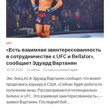
UFC
«Есть взаимная заинтересованность
в сотрудничестве с UFC и Bellator»,
сообщает Эдуард Вартанян
25.05.2021
-
от
admin
-
Оставьте комментарий
Экс-боец ACA Эдуард Вартанян сообщил, что может
продолжить карьеру в США. «Сейчас будет работа по
получению визы. Рассматриваются потенциально
Bellator и UFC. Это взаимная заинтересованность», –
заявил Вартанян. Последний бой …