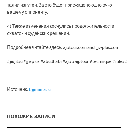
талии изнутри. За это будет присуждено одно очко
вашему оппоненту.
4) Также изменения коснулись продолжительности
схваток и судейских решений.
Подробнее читайте здесь: ajptour.com and jjwplus.com
#jiujitsu #jjwplus #abudhabi #ajp #ajptour #technique #rul
Источник:
bjjmania.ru
ПОХОЖИЕ ЗАПИСИ