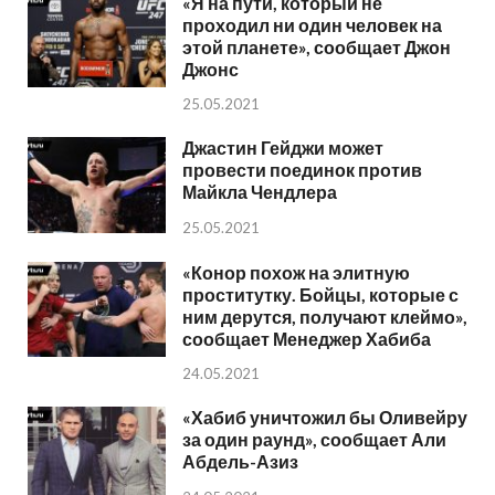
«Я на пути, который не
проходил ни один человек на
этой планете», сообщает Джон
Джонс
25.05.2021
Джастин Гейджи может
провести поединок против
Майкла Чендлера
25.05.2021
«Конор похож на элитную
проститутку. Бойцы, которые с
ним дерутся, получают клеймо»,
сообщает Менеджер Хабиба
24.05.2021
«Хабиб уничтожил бы Оливейру
за один раунд», сообщает Али
Абдель-Азиз