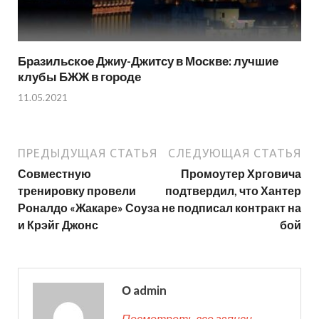
Бразильское Джиу-Джитсу в Москве: лучшие
клубы БЖЖ в городе
11.05.2021
ПРЕДЫДУЩАЯ СТАТЬЯ
СЛЕДУЮЩАЯ СТАТЬЯ
Совместную
Промоутер Хрговича
тренировку провели
подтвердил, что Хантер
Роналдо «Жакаре» Соуза
не подписал контракт на
и Крэйг Джонс
бой
О admin
Посмотреть все записи