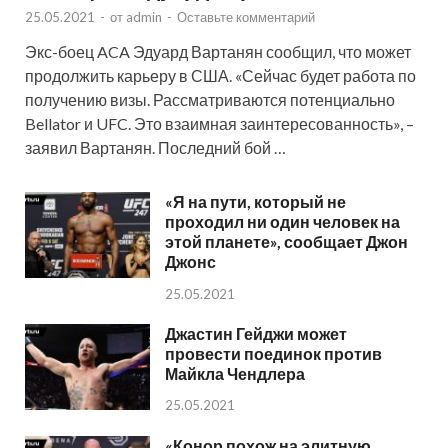
25.05.2021
-
от
admin
-
Оставьте комментарий
Экс-боец ACA Эдуард Вартанян сообщил, что может
продолжить карьеру в США. «Сейчас будет работа по
получению визы. Рассматриваются потенциально
Bellator и UFC. Это взаимная заинтересованность», –
заявил Вартанян. Последний бой …
«Я на пути, который не
проходил ни один человек на
этой планете», сообщает Джон
Джонс
25.05.2021
Джастин Гейджи может
провести поединок против
Майкла Чендлера
25.05.2021
«Конор похож на элитную