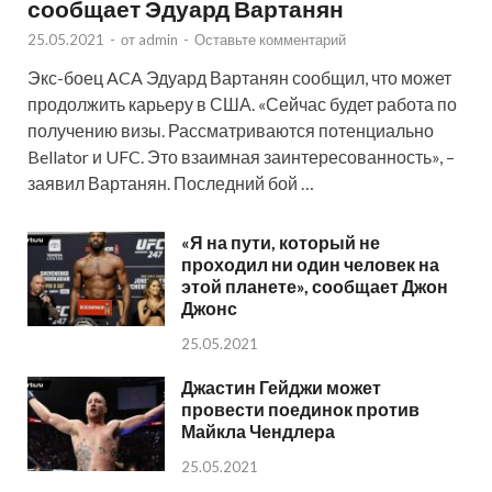
сообщает Эдуард Вартанян
25.05.2021
-
от
admin
-
Оставьте комментарий
Экс-боец ACA Эдуард Вартанян сообщил, что может
продолжить карьеру в США. «Сейчас будет работа по
получению визы. Рассматриваются потенциально
Bellator и UFC. Это взаимная заинтересованность», –
заявил Вартанян. Последний бой …
«Я на пути, который не
проходил ни один человек на
этой планете», сообщает Джон
Джонс
25.05.2021
Джастин Гейджи может
провести поединок против
Майкла Чендлера
25.05.2021