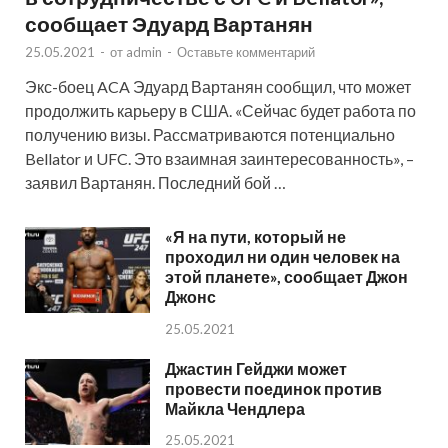
сообщает Эдуард Вартанян
25.05.2021
-
от
admin
-
Оставьте комментарий
Экс-боец ACA Эдуард Вартанян сообщил, что может
продолжить карьеру в США. «Сейчас будет работа по
получению визы. Рассматриваются потенциально
Bellator и UFC. Это взаимная заинтересованность», –
заявил Вартанян. Последний бой …
«Я на пути, который не
проходил ни один человек на
этой планете», сообщает Джон
Джонс
25.05.2021
Джастин Гейджи может
провести поединок против
Майкла Чендлера
25.05.2021