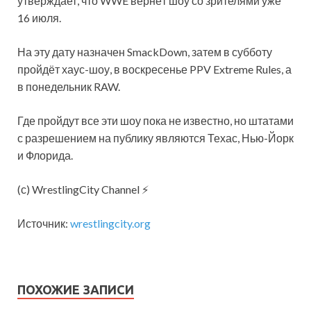
утверждает, что WWE вернёт шоу со зрителями уже
16 июля.
На эту дату назначен SmackDown, затем в субботу
пройдёт хаус-шоу, в воскресенье PPV Extreme Rules, а
в понедельник RAW.
Где пройдут все эти шоу пока не известно, но
штатами
с разрешением на публику являются Техас, Нью-Йорк
и Флорида.
(с) WrestlingCity Channel ⚡
Источник:
wrestlingcity.org
ПОХОЖИЕ ЗАПИСИ