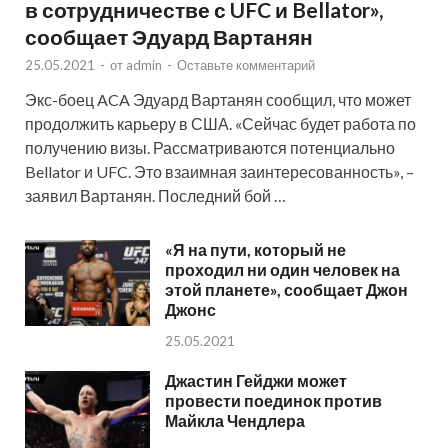
в сотрудничестве с UFC и Bellator»,
сообщает Эдуард Вартанян
25.05.2021
-
от
admin
-
Оставьте комментарий
Экс-боец ACA Эдуард Вартанян сообщил, что может
продолжить карьеру в США. «Сейчас будет работа по
получению визы. Рассматриваются потенциально
Bellator и UFC. Это взаимная заинтересованность», –
заявил Вартанян. Последний бой …
«Я на пути, который не
проходил ни один человек на
этой планете», сообщает Джон
Джонс
25.05.2021
Джастин Гейджи может
провести поединок против
Майкла Чендлера