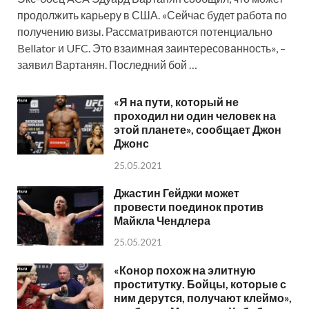
продолжить карьеру в США. «Сейчас будет работа по
получению визы. Рассматриваются потенциально
Bellator и UFC. Это взаимная заинтересованность», –
заявил Вартанян. Последний бой …
«Я на пути, который не
проходил ни один человек на
этой планете», сообщает Джон
Джонс
25.05.2021
Джастин Гейджи может
провести поединок против
Майкла Чендлера
25.05.2021
«Конор похож на элитную
проститутку. Бойцы, которые с
ним дерутся, получают клеймо»,