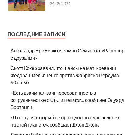
24.05.2021
ПОСЛЕДНИЕ ЗАПИСИ
Александр Еременко и Роман Семченко. «Разговор
с друзьями»
Скотт Кокер заявил, что шансы на матч-реванш
Федора Емельяненко против Фабрисио Вердума
50 на 50
«Есть взаимная заинтересованность в
сотрудничестве с UFC и Bellator», сообщает Эдуард
Вартанян
«Я на пути, который не проходил ни один человек
на этой планете», сообщает Джон Джонс
Джастин Гейджи может провести поединок против