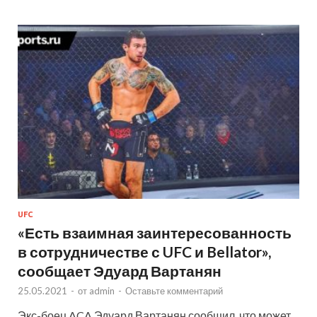
UFC
«Есть взаимная заинтересованность
в сотрудничестве с UFC и Bellator»,
сообщает Эдуард Вартанян
25.05.2021
-
от
admin
-
Оставьте комментарий
Экс-боец ACA Эдуард Вартанян сообщил, что может