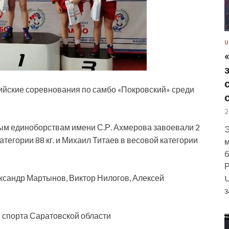
U
сийские соревнования по самбо «Покровский» среди
2
м единоборствам имени С.Р. Ахмерова завоевали 2
Э
атегории 88 кг. и Михаил
Титаев в весовой категории
м
б
Р
ксандр Мартынов, Виктор Нилогов, Алексей
U
з
 спорта Саратовской области