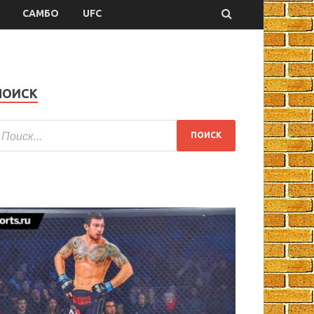
САМБО
UFC
ПОИСК