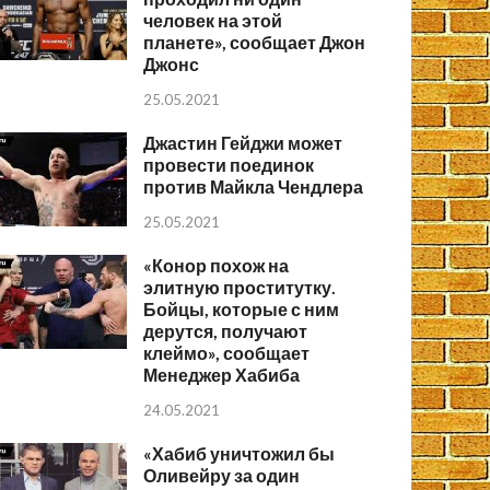
человек на этой
планете», сообщает Джон
Джонс
25.05.2021
Джастин Гейджи может
провести поединок
против Майкла Чендлера
25.05.2021
«Конор похож на
элитную проститутку.
Бойцы, которые с ним
дерутся, получают
клеймо», сообщает
Менеджер Хабиба
24.05.2021
«Хабиб уничтожил бы
Оливейру за один