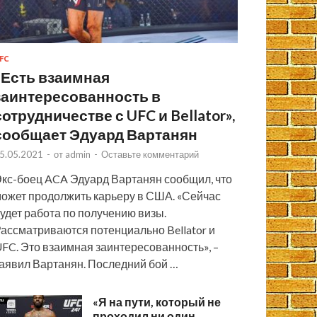
FC
«Есть взаимная
заинтересованность в
сотрудничестве с UFC и Bellator»,
сообщает Эдуард Вартанян
5.05.2021
-
от
admin
-
Оставьте комментарий
кс-боец ACA Эдуард Вартанян сообщил, что
ожет продолжить карьеру в США. «Сейчас
удет работа по получению визы.
ассматриваются потенциально Bellator и
FC. Это взаимная заинтересованность», –
аявил Вартанян. Последний бой …
«Я на пути, который не
проходил ни один