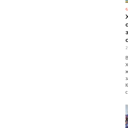
С
2
В
X
ж
з
К
с