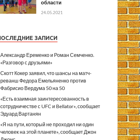
области
24.05.2021
ПОСЛЕДНИЕ ЗАПИСИ
Александр Еременко и Роман Семченко.
«Разговор с друзьями»
Скотт Кокер заявил, что шансы на матч-
реванш Федора Емельяненко против
Фабрисио Вердума 50 на 50
«Есть взаимная заинтересованность в
сотрудничестве с UFC и Bellator», сообщает
Эдуард Вартанян
«Я на пути, который не проходил ни один
человек на этой планете», сообщает Джон
Джонс