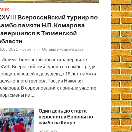
АМБО
XXVIII Всероссийский турнир по
самбо памяти Н.П. Комарова
завершился в Тюменской
области
5.05.2021
-
от
admin
-
Оставьте комментарий
 Ишиме Тюменской области завершился
XVIII Всероссийский турнир по самбо среди
енщин, юношей и девушек до 18 лет, памяти
аслуженного тренера России Николая
омарова. В соревнованиях приняли участие
портсмены из …
Один день до старта
первенства Европы по
самбо на Кипре