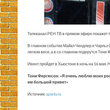
Телеканал РЕН ТВ в прямом эфире покажет т
В главном событии Майкл Чендлер и Чарльз
легком весе, а в со-главном подерутся Тони
Ивент пройдет в Хьюстоне в ночь на 16 мая.
Тони Фергюсон: «Я очень люблю моих ро
им большой привет»
Источник:
sports.ru