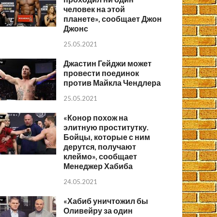
человек на этой
планете», сообщает Джон
Джонс
25.05.2021
Джастин Гейджи может
провести поединок
против Майкла Чендлера
25.05.2021
«Конор похож на
элитную проститутку.
Бойцы, которые с ним
дерутся, получают
клеймо», сообщает
Менеджер Хабиба
24.05.2021
«Хабиб уничтожил бы
Оливейру за один