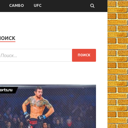
САМБО
UFC
ПОИСК