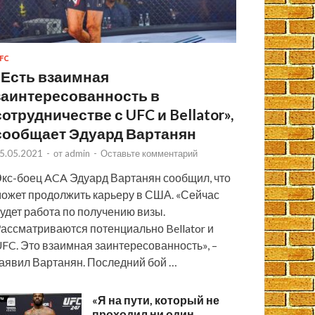
FC
«Есть взаимная
заинтересованность в
сотрудничестве с UFC и Bellator»,
сообщает Эдуард Вартанян
5.05.2021
-
от
admin
-
Оставьте комментарий
кс-боец ACA Эдуард Вартанян сообщил, что
ожет продолжить карьеру в США. «Сейчас
удет работа по получению визы.
ассматриваются потенциально Bellator и
FC. Это взаимная заинтересованность», –
аявил Вартанян. Последний бой …
«Я на пути, который не
проходил ни один