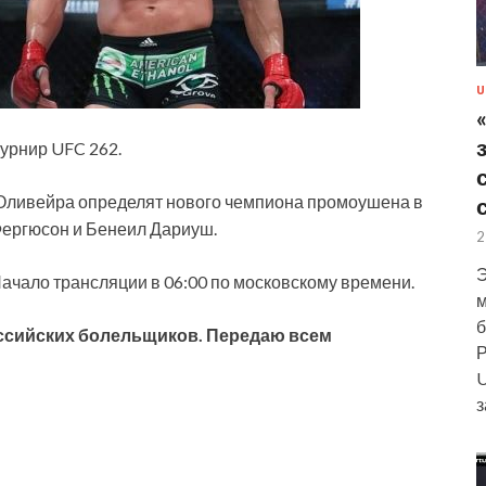
U
урнир UFC 262.
 Оливейра определят нового чемпиона промоушена в
 Фергюсон и Бенеил Дариуш.
2
Э
 Начало трансляции
в 06:00 по московскому времени.
м
б
ссийских болельщиков. Передаю всем
Р
U
з