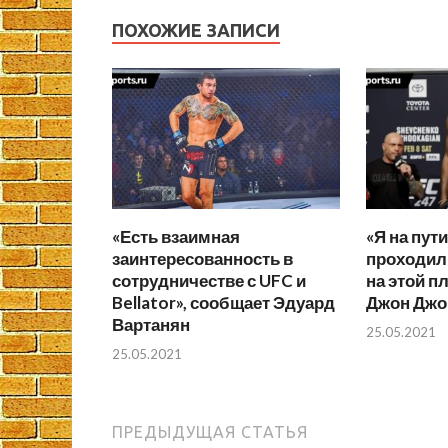
ПОХОЖИЕ ЗАПИСИ
«Есть взаимная
«Я на пут
заинтересованность в
проходил 
сотрудничестве с UFC и
на этой п
Bellator», сообщает Эдуард
Джон Джо
Вартанян
25.05.2021
25.05.2021
ПРЕДЫДУЩАЯ СТАТЬЯ