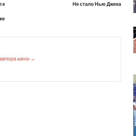
 к
Не стало Нью Джека
ке
автора admin →