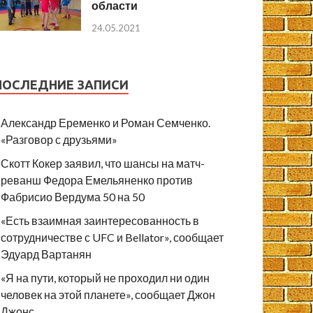
области
24.05.2021
ПОСЛЕДНИЕ ЗАПИСИ
Александр Еременко и Роман Семченко.
«Разговор с друзьями»
Скотт Кокер заявил, что шансы на матч-
реванш Федора Емельяненко против
Фабрисио Вердума 50 на 50
«Есть взаимная заинтересованность в
сотрудничестве с UFC и Bellator», сообщает
Эдуард Вартанян
«Я на пути, который не проходил ни один
человек на этой планете», сообщает Джон
Джонс