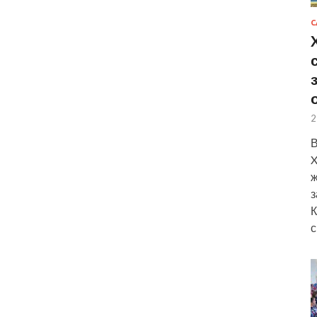
С
2
В
X
ж
з
К
с