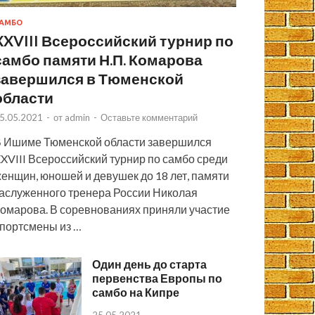
АМБО
XXVIII Всероссийский турнир по
самбо памяти Н.П. Комарова
завершился в Тюменской
области
5.05.2021
-
от
admin
-
Оставьте комментарий
 Ишиме Тюменской области завершился
XVIII Всероссийский турнир по самбо среди
енщин, юношей и девушек до 18 лет, памяти
аслуженного тренера России Николая
омарова. В соревнованиях приняли участие
портсмены из …
Один день до старта
первенства Европы по
самбо на Кипре