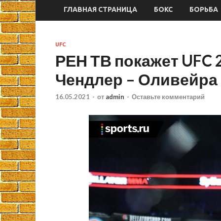
ГЛАВНАЯ СТРАНИЦА
БОКС
БОРЬБА
UFC
РЕН ТВ покажет UFC 
Чендлер – Оливейра
16.05.2021
-
от
admin
-
Оставьте комментарий