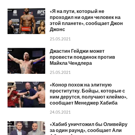
«Я на пути, который не
проходил ни один человек на
этой планете», сообщает Джон
Джонс
25.05.2021
Джастин Гейджи может
провести поединок против
Майкла Чендлера
25.05.2021
«Конор похож на элитную
проститутку. Бойцы, которые с
ним дерутся, получают клеймо»,
сообщает Менеджер Хабиба
24.05.2021
«Хабиб уничтожил бы Оливейру
за один раунд», сообщает Али