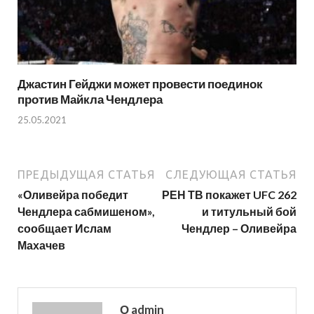
Джастин Гейджи может провести поединок
против Майкла Чендлера
25.05.2021
ПРЕДЫДУЩАЯ СТАТЬЯ
СЛЕДУЮЩАЯ СТАТЬЯ
«Оливейра победит
РЕН ТВ покажет UFC 262
Чендлера сабмишеном»,
и титульный бой
сообщает Ислам
Чендлер – Оливейра
Махачев
О admin