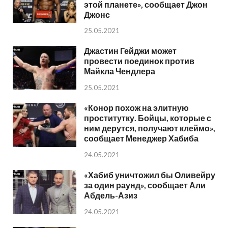
этой планете», сообщает Джон
Джонс
25.05.2021
Джастин Гейджи может
провести поединок против
Майкла Чендлера
25.05.2021
«Конор похож на элитную
проститутку. Бойцы, которые с
ним дерутся, получают клеймо»,
сообщает Менеджер Хабиба
24.05.2021
«Хабиб уничтожил бы Оливейру
за один раунд», сообщает Али
Абдель-Азиз
24.05.2021