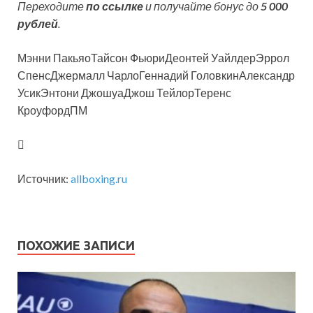
Переходите
по ссылке
и получайте бонус до
5 000
рублей
.
Мэнни ПакьяоТайсон ФьюриДеонтей УайлдерЭррол
СпенсДжермалл ЧарлоГеннадий ГоловкинАлександр
УсикЭнтони ДжошуаДжош ТейлорТеренс
КроуфордПМ
Источник:
allboxing.ru
ПОХОЖИЕ ЗАПИСИ