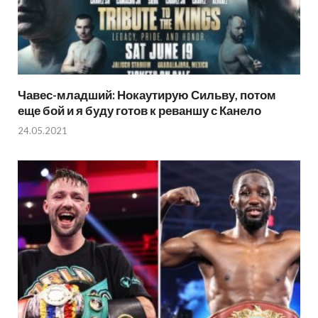
Чавес-младший: Нокаутирую Сильву, потом
еще бой и я буду готов к реваншу с Канело
24.05.2021