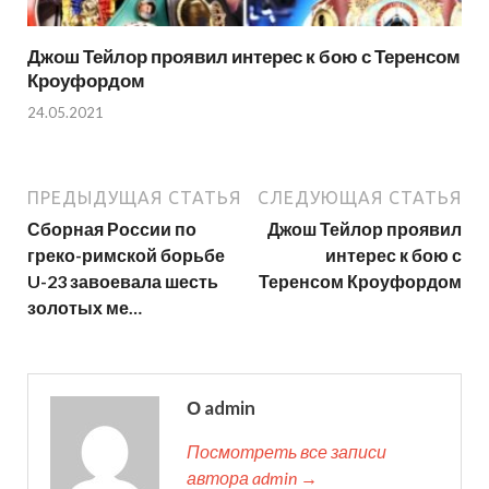
Джош Тейлор проявил интерес к бою с Теренсом
Кроуфордом
24.05.2021
ПРЕДЫДУЩАЯ СТАТЬЯ
СЛЕДУЮЩАЯ СТАТЬЯ
Сборная России по
Джош Тейлор проявил
греко-римской борьбе
интерес к бою с
U-23 завоевала шесть
Теренсом Кроуфордом
золотых ме…
О admin
Посмотреть все записи
автора admin →